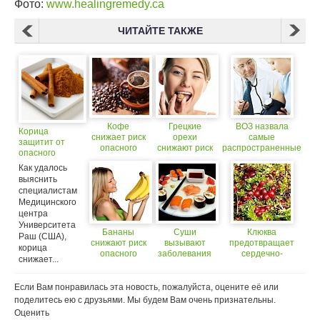
Фото:
www.healingremedy.ca
ЧИТАЙТЕ ТАКЖЕ
Кофе
Грецкие
ВОЗ назвала
Корица
снижает риск
орехи
самые
защитит от
опасного
снижают риск
распространенные
опасного
заболевания
опасного
заболевания
заболевания
Как удалось
заболевания
выяснить
специалистам
Медицинского
центра
Университета
Бананы
Суши
Клюква
Раш (США),
снижают риск
вызывают
предотвращает
корица
опасного
заболевания
сердечно-
снижает...
заболевания
сердца
сосудистые
заболевания
Если Вам понравилась эта новость, пожалуйста, оцените её или
поделитесь ею с друзьями. Мы будем Вам очень признательны.
Оценить