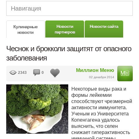
Навигация
Новости
Новости сайта
Кулинарные
партнеров
новости
Чеснок и брокколи защитят от опасного
заболевания
Миллион Меню
2343
0
02 декабря 2014
Некоторые виды рака и
формы лейкемии
способствуют чрезмерной
активности иммунитета.
Ученым из Университета
Копенгагена удалось
выяснить, что селен
снижает гиперактивность
иммунной системы,