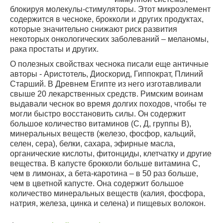
блокируя молекулы-стимуляторы. Этот микроэлемент
содержится в чесноке, брокколи и других продуктах,
которые значительно снижают риск развития
некоторых онкологических заболеваний – меланомы,
рака простаты и других.
О полезных свойствах чеснока писали еще античные
авторы - Аристотель, Диоскорид, Гиппократ, Плиний
Старший. В Древнем Египте из него изготавливали
свыше 20 лекарственных средств. Римским воинам
выдавали чеснок во время долгих походов, чтобы те
могли быстро восстановить силы. Он содержит
большое количество витаминов (С, Д, группы В),
минеральных веществ (железо, фосфор, кальций,
селен, сера), белки, сахара, эфирные масла,
органические кислоты, фитонциды, клетчатку и другие
вещества. В капусте брокколи больше витамина С,
чем в лимонах, а бета-каротина – в 50 раз больше,
чем в цветной капусте. Она содержит большое
количество минеральных веществ (калия, фосфора,
натрия, железа, цинка и селена) и пищевых волокон.