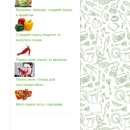
Веррины: авокадо, сладкий перец
и креветки
Сладкий перец защитит от
инсульта и рака
Перец чили спасет от мигрени
Перец чили: только для
настоящих мачо
Мясо нужно есть с овощами