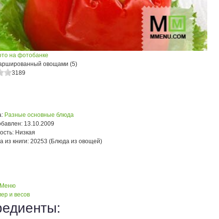
ото на фотобанке
аршированный овощами (5)
3189
:
Разные основные блюда
обавлен:
13.10.2009
ость:
Низкая
а из книги:
20253 (Блюда из овощей)
 Меню
ер и весов
редиенты: