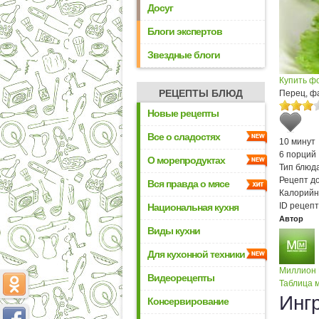
Досуг
Блоги экспертов
Звездные блоги
Купить ф
РЕЦЕПТЫ БЛЮД
Перец, ф
Новые рецепты
Все о сладостях
10 минут
6 порций
О морепродуктах
Тип блюда
Рецепт д
Вся правда о мясе
Калорийн
ID рецепт
Национальная кухня
Автор
Виды кухни
Для кухонной техники
Миллион
Видеорецепты
Таблица м
Инг
Консервирование