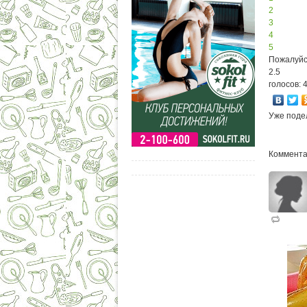
2
3
4
5
Пожалуйс
2.5
голосов: 
Уже поде
Коммента