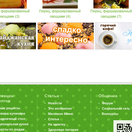
, фаршированный
Перец, фаршированный
Перец, фаршированный
овощами (3)
овощами (4)
овощами (7)
лекции
Статьи
Общение
ептов
Новости
Форум
вые рецепты
Это интересно
Социальная сеть
оварь кулинара
Миллион Меню
Конкурсы
аздничный стол
Статьи
циональная кухня
На заметку
цепты по видам
Здоровое питание