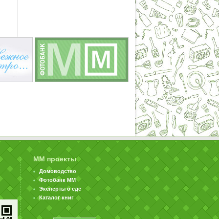
ММ проекты
Домоводство
Фотобанк ММ
Эксперты о еде
Каталог книг