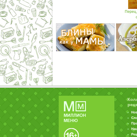
Перец
Кол
рец
Но
Сл
Пр
На
Ре