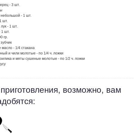
ерец - 3 шт.
ны
небольшой - 1 шт.
1 шт.
лук - 1 шт.
 1 шт.
0 гр.
 зубчик
 масло - 1/4 стакана
ный и чили молотые - по 1/4 ч. ложки
зилика и мяты сушеные молотые - по 1/2 ч. ложки
кусу
 приготовления, возможно, вам
адобятся: