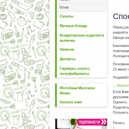
Плов
Спо
Салаты
Мучные блюда
Перец раз
накройте 
Кондитерские изделия и
Овощи на
выпечка
Баклажан
Напитки
ломтиками
Положите 
Десерты
Половинк
Гарниры, соусы,
15 минут 
полуфабрикаты
Подавайт
← Вернут
Фотобанк Миллион
Если Вам 
Меню
друзьями
Каталог книг
Оценить
Поделить
Получить
Печать
1