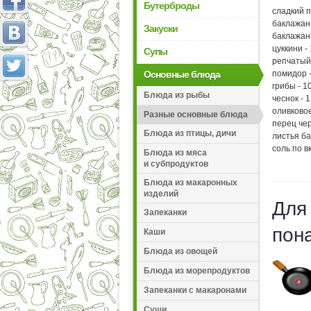
Бутерброды
сладкий п
баклажа
Закуски
баклажан 
цуккини - 
Супы
репчатый 
Основные блюда
помидор -
грибы - 10
Блюда из рыбы
чеснок - 1
оливковое
Разные основные блюда
перец чер
Блюда из птицы, дичи
листья ба
соль по в
Блюда из мяса
и субпродуктов
Блюда из макаронных
изделий
Для
Запеканки
пон
Каши
Блюда из овощей
Блюда из морепродуктов
Запеканки с макаронами
Суши