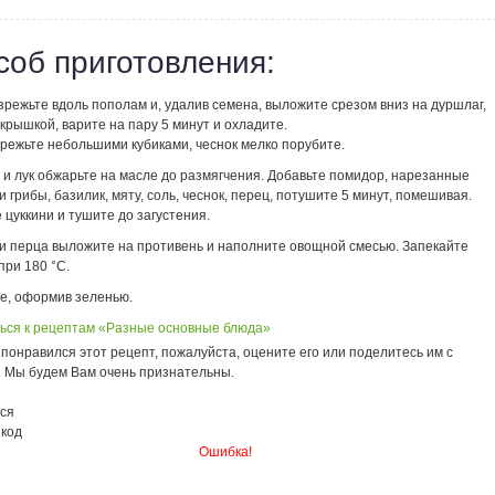
соб приготовления:
режьте вдоль пополам и, удалив семена, выложите срезом вниз на дуршлаг,
крышкой, варите на пару 5 минут и охладите.
режьте небольшими кубиками, чеснок мелко порубите.
 и лук обжарьте на масле до размягчения. Добавьте помидор, нарезанные
 грибы, базилик, мяту, соль, чеснок, перец, потушите 5 минут, помешивая.
цуккини и тушите до загустения.
и перца выложите на противень и наполните овощной смесью. Запекайте
при 180 °С.
е, оформив зеленью.
ься к рецептам «Разные основные блюда»
понравился этот рецепт, пожалуйста, оцените его или поделитесь им с
. Мы будем Вам очень признательны.
ся
 код
Ошибка!