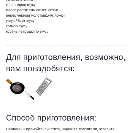
кориандр
по вкусу
масло растительное
3
ст. ложки
перец черный молотый
1/4
ч. ложки
уксус 8%
по вкусу
соль
по вкусу
корень петрушки
по вкусу
Для приготовления, возможно,
вам понадобятся:
Способ приготовления:
Баклажаны промойте, очистите, нарежьте ломтиками, отварите