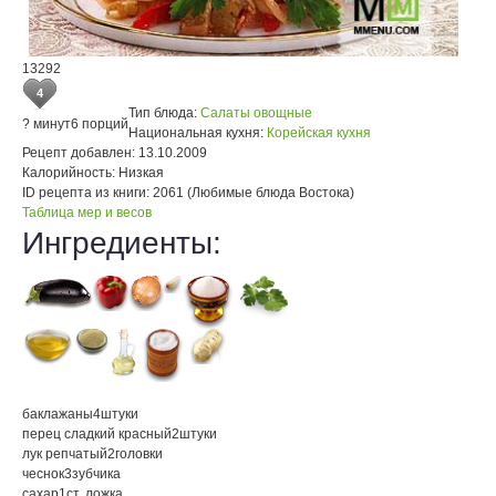
13292
4
Тип блюда:
Салаты овощные
? минут
6 порций
Национальная кухня:
Корейская кухня
Рецепт добавлен:
13.10.2009
Калорийность:
Низкая
ID рецепта из книги:
2061 (Любимые блюда Востока)
Таблица мер и весов
Ингредиенты:
баклажаны
4
штуки
перец сладкий красный
2
штуки
лук репчатый
2
головки
чеснок
3
зубчика
сахар
1
ст. ложка