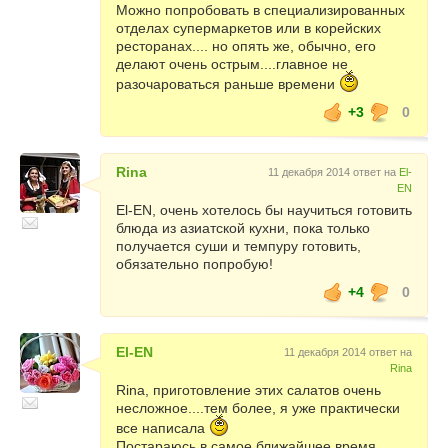
Можно попробовать в специализированных
отделах супермаркетов или в корейских
ресторанах.... но опять же, обычно, его
делают очень острым....главное не
разочароваться раньше времени
+3
0
Rina
11 декабря 2014 ответ на
El-
EN
El-EN, очень хотелось бы научиться готовить
блюда из азиатской кухни, пока только
получается суши и темпуру готовить,
обязательно попробую!
+4
0
El-EN
11 декабря 2014 ответ на
Rina
Rina, приготовление этих салатов очень
несложное....тем более, я уже практически
все написала
Постараюсь в самое ближайшее время