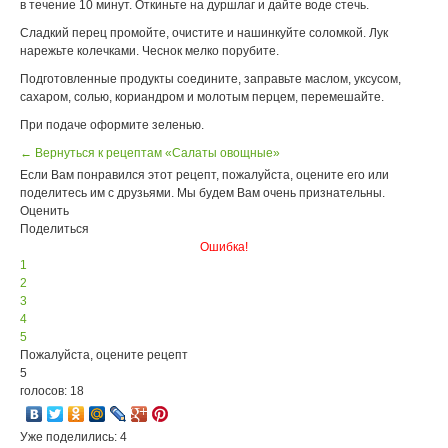
в течение 10 минут. Откиньте на дуршлаг и дайте воде стечь.
Сладкий перец промойте, очистите и нашинкуйте соломкой. Лук
нарежьте колечками. Чеснок мелко порубите.
Подготовленные продукты соедините, заправьте маслом, уксусом,
сахаром, солью, кориандром и молотым перцем, перемешайте.
При подаче оформите зеленью.
← Вернуться к рецептам «Салаты овощные»
Если Вам понравился этот рецепт, пожалуйста, оцените его или
поделитесь им с друзьями. Мы будем Вам очень признательны.
Оценить
Поделиться
Ошибка!
1
2
3
4
5
Пожалуйста, оцените рецепт
5
голосов: 18
Уже поделились: 4