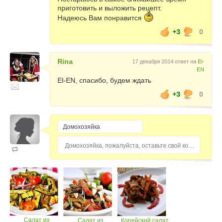
приготовить и выложить рецепт.
Надеюсь Вам понравится
+3
0
Rina
17 декабря 2014 ответ на
El-
EN
El-EN, спасибо, будем ждать
+3
0
Домохозяйка, пожалуйста, оставьте свой комментарий...
Салат из
Салат из
Корейский салат