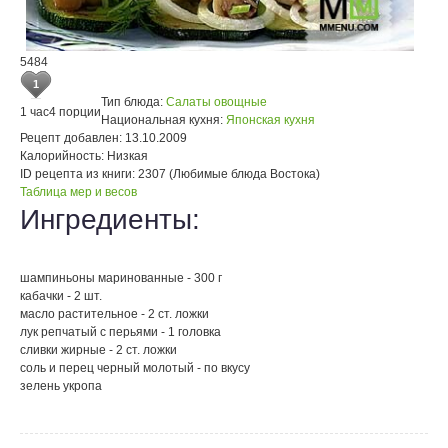
5484
1
Тип блюда:
Салаты овощные
1 час
4 порции
Национальная кухня:
Японская кухня
Рецепт добавлен:
13.10.2009
Калорийность:
Низкая
ID рецепта из книги:
2307 (Любимые блюда Востока)
Таблица мер и весов
Ингредиенты:
шампиньоны маринованные - 300 г
кабачки - 2 шт.
масло растительное - 2 ст. ложки
лук репчатый с перьями - 1 головка
сливки жирные - 2 ст. ложки
соль и перец черный молотый - по вкусу
зелень укропа