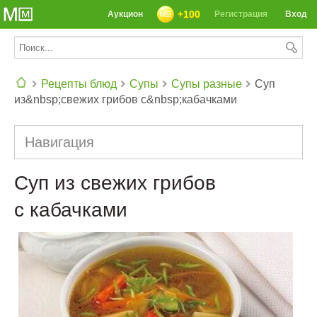
+100
Аукцион
Регистрация
Вход
Рецепты блюд
Супы
Супы разные
Суп
из&nbsp;свежих грибов с&nbsp;кабачками
СЕГОДНЯ: 39142 РЕЦЕПТА
Навигация
Суп из свежих грибов
с кабачками