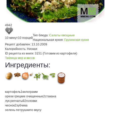
4942
2
Тип блюда:
Салаты овощные
10 минут
10 порций
Национальная кухня:
Грузинская кухня
Рецепт добавлен:
13.10.2009
Калорийность:
Низкая
ID рецепта из книги:
3151 (Готовим из картофеля)
Таблица мер и весов
Ингредиенты:
картофель
1
килограмм
орехи грецкие очищенные
2
стакана
лук репчатый
2
головки
чеснок
2
зубчика
зелень петрушки
по вкусу