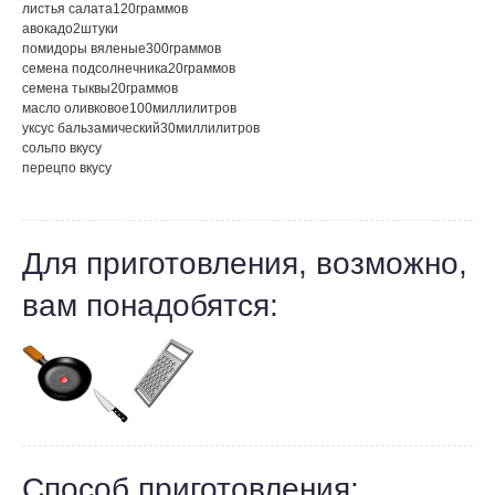
листья салата
120
граммов
авокадо
2
штуки
помидоры вяленые
300
граммов
семена подсолнечника
20
граммов
семена тыквы
20
граммов
масло оливковое
100
миллилитров
уксус бальзамический
30
миллилитров
соль
по вкусу
перец
по вкусу
Для приготовления, возможно,
вам понадобятся:
Способ приготовления: