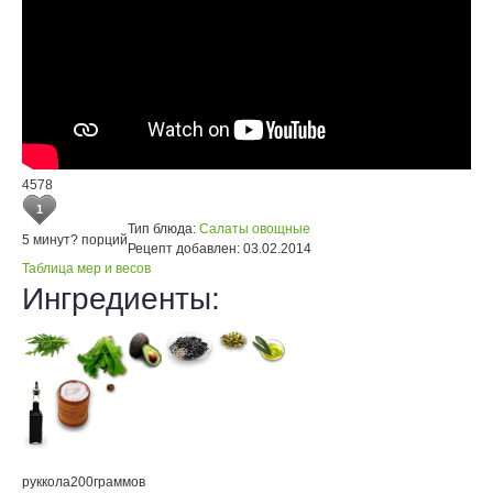
4578
1
Тип блюда:
Салаты овощные
5 минут
? порций
Рецепт добавлен:
03.02.2014
Таблица мер и весов
Ингредиенты:
руккола
200
граммов