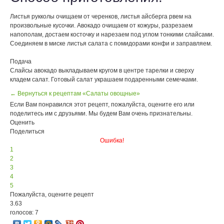
Листья рукколы очищаем от черенков, листья айсберга рвем на
произвольные кусочки. Авокадо очищаем от кожуры, разрезаем
напополам, достаем косточку и нарезаем под углом тонкими слайсами.
Соединяем в миске листья салата с помидорами конфи и заправляем.
Подача
Слайсы авокадо выкладываем кругом в центре тарелки и сверху
кладем салат. Готовый салат украшаем подаренными семечками.
← Вернуться к рецептам «Салаты овощные»
Если Вам понравился этот рецепт, пожалуйста, оцените его или
поделитесь им с друзьями. Мы будем Вам очень признательны.
Оценить
Поделиться
Ошибка!
1
2
3
4
5
Пожалуйста, оцените рецепт
3.63
голосов: 7