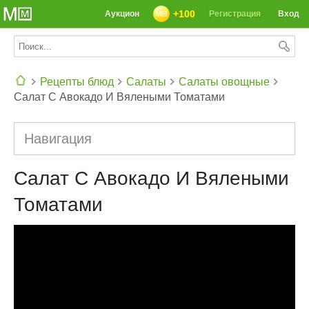
+100
Аукцион
Регистрация
Вход
Рецепты блюд
Салаты
Салаты овощные
Cалат С Авокадо И Вялеными Томатами
СЕГОДНЯ: 39142 РЕЦЕПТА
Навигация
Cалат С Авокадо И Вялеными
Томатами