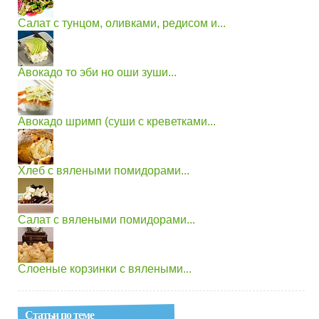
Cалат с тунцом, оливками, редисом и...
Авокадо то эби но оши зуши...
Авокадо шримп (суши с креветками...
Хлеб с вялеными помидорами...
Салат с вялеными помидорами...
Слоеные корзинки с вялеными...
Статьи по теме