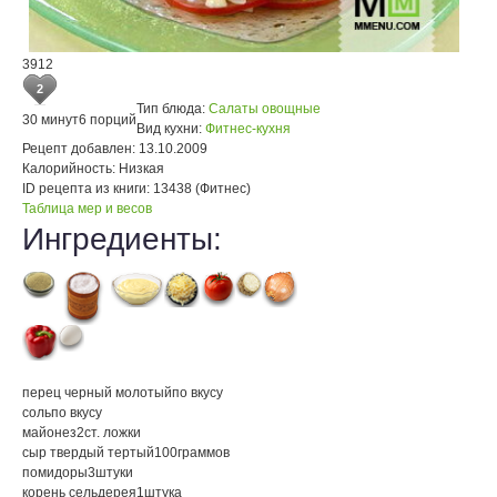
3912
2
Тип блюда:
Салаты овощные
30 минут
6 порций
Вид кухни:
Фитнес-кухня
Рецепт добавлен:
13.10.2009
Калорийность:
Низкая
ID рецепта из книги:
13438 (Фитнес)
Таблица мер и весов
Ингредиенты:
перец черный молотый
по вкусу
соль
по вкусу
майонез
2
ст. ложки
сыр твердый тертый
100
граммов
помидоры
3
штуки
корень сельдерея
1
штука