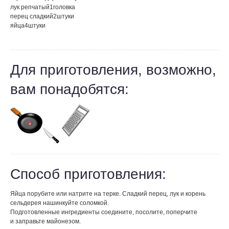
лук репчатый
1
головка
перец сладкий
2
штуки
яйца
4
штуки
Для приготовления, возможно,
вам понадобятся:
Способ приготовления:
Яйца порубите или натрите на терке. Сладкий перец, лук и корень
сельдерея нашинкуйте соломкой.
Подготовленные ингредиенты соедините, посолите, поперчите
и заправьте майонезом.