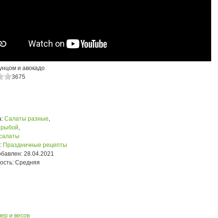
унцом и авокадо
3675
:
Салаты разные
,
 рыбой
,
салаты
:
Праздничные рецепты
обавлен:
28.04.2021
ость:
Средняя
ер и весов