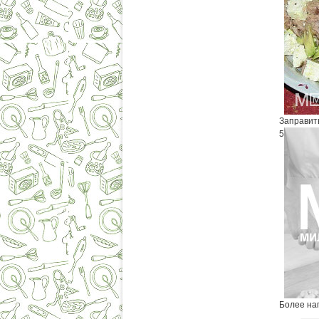
Заправит
5
Более наг