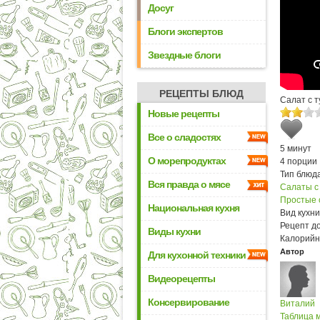
Досуг
Блоги экспертов
Звездные блоги
РЕЦЕПТЫ БЛЮД
Салат с т
Новые рецепты
Все о сладостях
5 минут
О морепродуктах
4 порции
Тип блюда
Вся правда о мясе
Салаты с
Простые 
Национальная кухня
Вид кухни
Рецепт д
Виды кухни
Калорийн
Автор
Для кухонной техники
Видеорецепты
Консервирование
Виталий
Таблица м