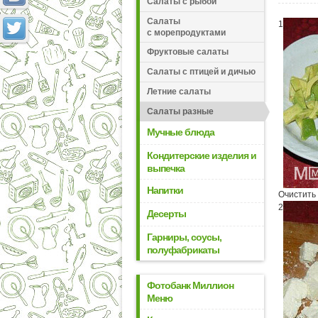
Салаты с рыбой
Салаты
1
с морепродуктами
Фруктовые салаты
Салаты с птицей и дичью
Летние салаты
Салаты разные
Мучные блюда
Кондитерские изделия и
выпечка
Напитки
Очистить 
2
Десерты
Гарниры, соусы,
полуфабрикаты
Фотобанк Миллион
Меню