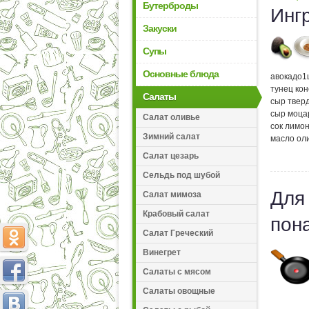
Бутерброды
Инг
Закуски
Супы
Основные блюда
авокадо
1
тунец ко
Салаты
сыр твер
сыр моца
Салат оливье
сок лимо
Зимний салат
масло ол
Салат цезарь
Сельдь под шубой
Для
Салат мимоза
Крабовый салат
пон
Салат Греческий
Винегрет
Салаты с мясом
Салаты овощные