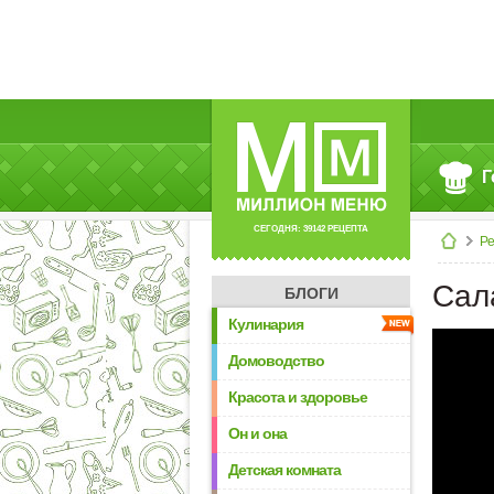
Г
СЕГОДНЯ: 39142 РЕЦЕПТА
Р
Сал
БЛОГИ
Кулинария
Домоводство
Красота и здоровье
Он и она
Детская комната