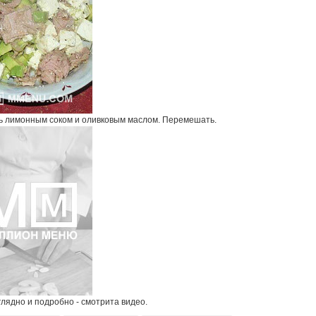
ь лимонным соком и оливковым маслом. Перемешать.
лядно и подробно - смотрита видео.