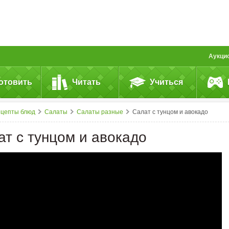
Аукци
отовить
Читать
Учиться
ецепты блюд
Салаты
Салаты разные
Салат с тунцом и авокадо
ат с тунцом и авокадо