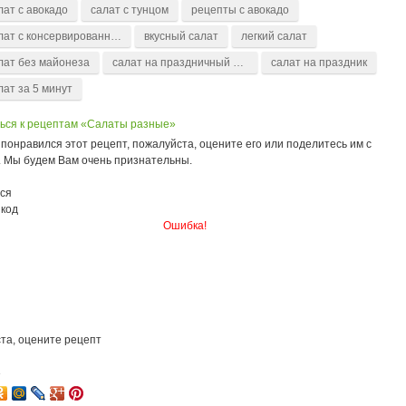
лат с авокадо
салат с тунцом
рецепты с авокадо
салат с консервированным тунцом
вкусный салат
легкий салат
лат без майонеза
салат на праздничный стол
салат на праздник
лат за 5 минут
ься к рецептам «Салаты разные»
понравился этот рецепт, пожалуйста, оцените его или поделитесь им с
. Мы будем Вам очень признательны.
ся
 код
Ошибка!
та, оцените рецепт
3