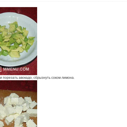
и порезать авокадо, сбрызнуть соком лимона.