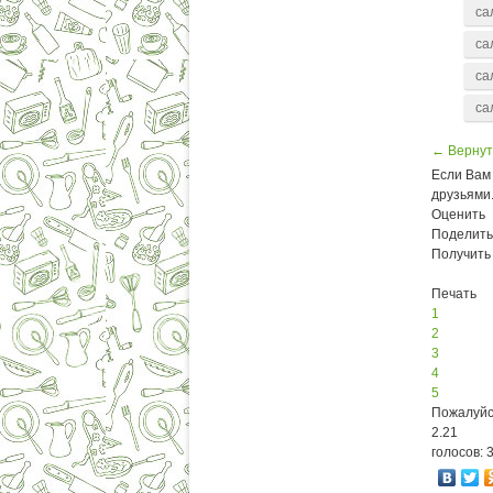
са
са
са
← Вернут
Если Вам 
друзьями
Оценить
Поделить
Получить
Печать
1
2
3
4
5
Пожалуйс
2.21
голосов: 