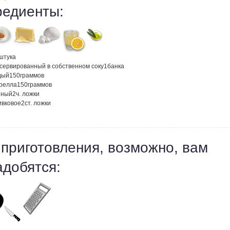
редиенты:
штука
нсервированный в собственном соку
1
банка
дый
150
граммов
релла
150
граммов
нный
2
ч. ложки
ивковое
2
ст. ложки
 приготовления, возможно, вам
адобятся: