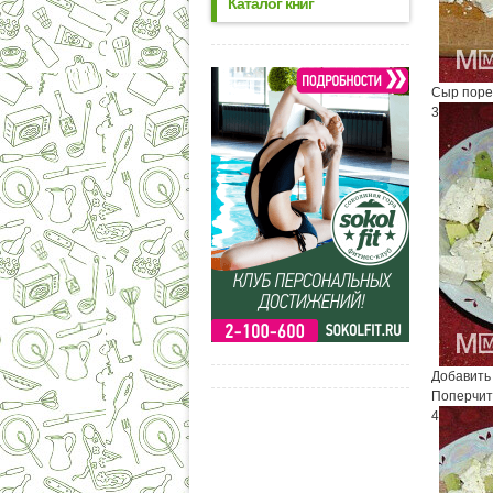
Каталог книг
Сыр поре
3
Добавить 
Поперчить
4