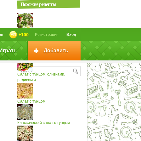
Похожие рецепты
Летний салат с тунцом и авокадо
+100
он
Регистрация
Вход
Играть
Добавить
Футомаки с авокадо и тунцом
Cалат с тунцом, оливками,
редисом и...
Салат с тунцом
Классический салат с тунцом