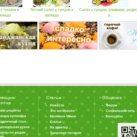
 с тунцом и
Летний салат с тунцом и
Cалат с тунцом, оливками, реди
вокадо
авокадо
и...
лекции
Статьи
Общение
ептов
Новости
Форум
вые рецепты
Это интересно
Социальная сеть
оварь кулинара
Миллион Меню
Конкурсы
аздничный стол
Статьи
циональная кухня
На заметку
цепты по видам
Здоровое питание
хни