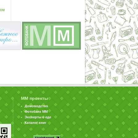
сом
ММ проекты
Домоводство
Фотобанк ММ
Эксперты о еде
Каталог книг