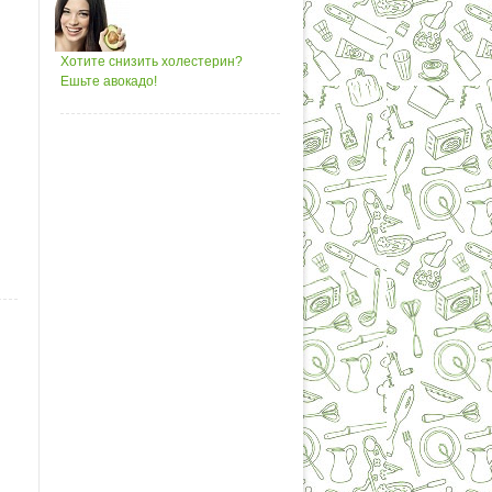
Хотите снизить холестерин?
Ешьте авокадо!