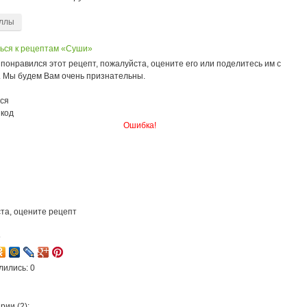
ллы
ься к рецептам «Суши»
понравился этот рецепт, пожалуйста, оцените его или поделитесь им с
. Мы будем Вам очень признательны.
ся
 код
Ошибка!
та, оцените рецепт
5
лились: 0
ии (2):