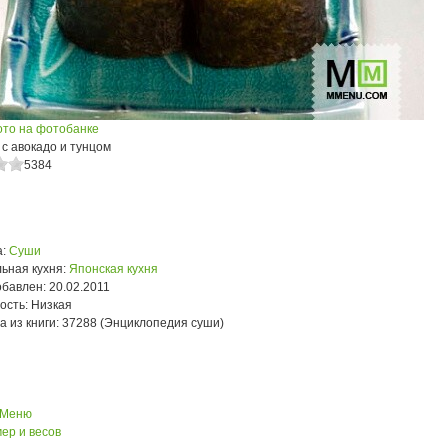
ото на фотобанке
с авокадо и тунцом
5384
:
Суши
ьная кухня:
Японская кухня
обавлен:
20.02.2011
ость:
Низкая
а из книги:
37288 (Энциклопедия суши)
 Меню
ер и весов