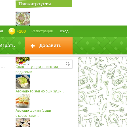
Похожие рецепты
Салат с тунцом и авокадо
+100
он
Регистрация
Вход
Играть
Добавить
Летний салат с тунцом и авокадо
Cалат с тунцом, оливками,
редисом и...
Авокадо то эби но оши зуши...
Авокадо шримп (суши
с креветками...