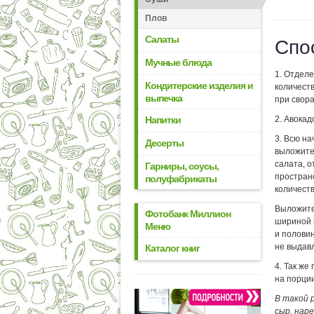
Плов
Салаты
Спо
Мучные блюда
1. Отделе
Кондитерские изделия и
количеств
выпечка
при свор
Напитки
2. Авокад
3. Всю на
Десерты
выложите 
салата, о
Гарниры, соусы,
пространс
полуфабрикаты
количеств
Выложите 
Фотобанк Миллион
шириной п
Меню
и половин
не выдав
Каталог книг
4. Так же
на порции
В такой 
сыр, нар