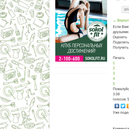
ро
← Вернут
Если Вам 
друзьями
Оценить
Поделить
Получить
Печать
1
2
3
4
5
Пожалуйс
3.08
голосов: 
Уже поде
Комментар