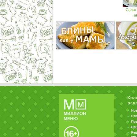
Салат
а
Кол
рец
Но
Сл
Пр
На
Ре
ку