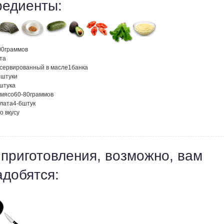
редиенты:
00
граммов
та
нсервированный в масле
1
банка
2
штуки
штука
 мясо
60-80
граммов
алата
4-6
штук
о вкусу
 приготовления, возможно, вам
адобятся: