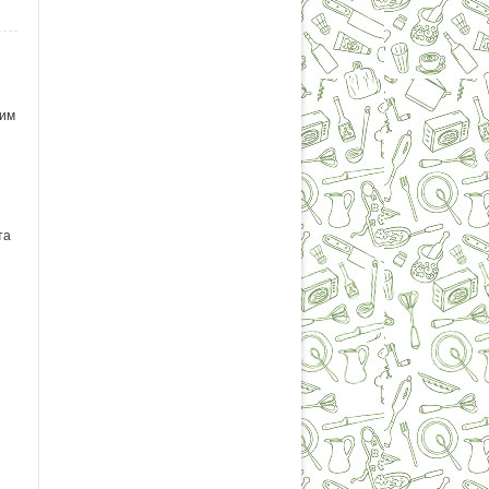
шим
та