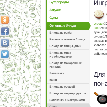
Инг
Бутерброды
Закуски
Супы
сумеши
3
Основные блюда
нори
2
лис
тунец ко
Блюда из рыбы
огурцы
1/
Разные основные блюда
авокадо
1
крабовое
Блюда из птицы, дичи
листья с
Блюда из мяса
майонез
п
и субпродуктов
Блюда из макаронных
изделий
Для
Запеканки
Каши
пон
Блюда из овощей
Блюда из морепродуктов
Запеканки с макаронами
Суши