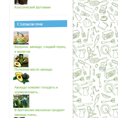
Классический футомаки
Статьи по теме
Веррины: авокадо, сладкий перец
и креветки
Полезное масло авокадо
Авокадо поможет похудеть и
нормализовать...
В британских магазинах продают
авокадо очень...