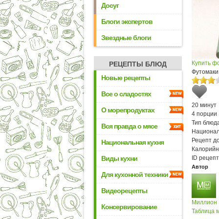
Досуг
Блоги экспертов
Звездные блоги
Купить ф
РЕЦЕПТЫ БЛЮД
Футомаки 
Новые рецепты
Все о сладостях
20 минут
О морепродуктах
4 порции
Тип блюда
Вся правда о мясе
Национал
Рецепт д
Национальная кухня
Калорийн
Виды кухни
ID рецепт
Автор
Для кухонной техники
Видеорецепты
Миллион
Консервирование
Таблица м