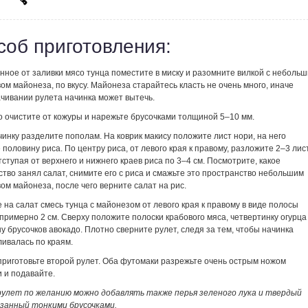
соб приготовления:
нное от заливки мясо тунца поместите в миску и разомните вилкой с неболь
ом майонеза, по вкусу. Майонеза старайтесь класть не очень много, иначе
ачивании рулета начинка может вытечь.
о очистите от кожуры и нарежьте брусочками толщиной 5–10 мм.
чинку разделите пополам. На коврик макису положите лист нори, на него
половину риса. По центру риса, от левого края к правому, разложите 2–3 лис
тступая от верхнего и нижнего краев риса по 3–4 см. Посмотрите, какое
тво занял салат, снимите его с риса и смажьте это пространство небольшим
ом майонеза, после чего верните салат на рис.
на салат смесь тунца с майонезом от левого края к правому в виде полосы
римерно 2 см. Сверху положите полоски крабового мяса, четвертинку огурца
у брусочков авокадо. Плотно сверните рулет, следя за тем, чтобы начинка
ливалась по краям.
 приготовьте второй рулет. Оба футомаки разрежьте очень острым ножом
 и подавайте.
рулет по желанию можно добавлять также перья зеленого лука и твердый
езанный тонкими брусочками.