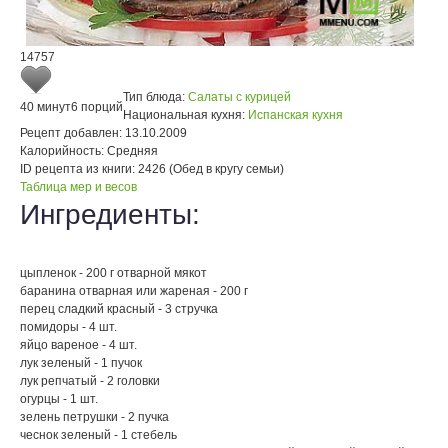
14757
Тип блюда:
Салаты с курицей
40 минут
6 порций
Национальная кухня:
Испанская кухня
Рецепт добавлен:
13.10.2009
Калорийность:
Средняя
ID рецепта из книги:
2426 (Обед в кругу семьи)
Таблица мер и весов
Ингредиенты:
цыпленок - 200 г отварной мякот
баранина отварная или жареная - 200 г
перец сладкий красный - 3 стручка
помидоры - 4 шт.
яйцо вареное - 4 шт.
лук зеленый - 1 пучок
лук репчатый - 2 головки
огурцы - 1 шт.
зелень петрушки - 2 пучка
чеснок зеленый - 1 стебель