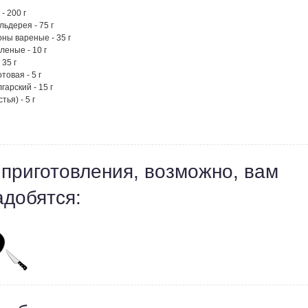
- 200 г
льдерея - 75 г
ны вареные - 35 г
леные - 10 г
 35 г
товая - 5 г
гарский - 15 г
тья) - 5 г
 приготовления, возможно, вам
адобятся: