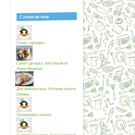
Статьи по теме
Салат «Цезарь»
Салат Цезарь с лобстером от
Жана-Франсуа...
Для любопытных: История салата
Оливье
Поговорим о салате