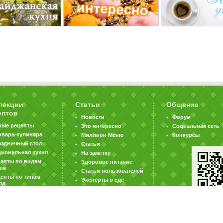
лекции
Статьи
Общение
ептов
Новости
Форум
вые рецепты
Это интересно
Социальная сеть
оварь кулинара
Миллион Меню
Конкурсы
аздничный стол
Статьи
циональная кухня
На заметку
цепты по видам
Здоровое питание
хни
Статьи пользователей
епты по типам
Эксперты о еде
юд
|
|
|
ратная связь
Карта сайта
Реклама на сайте
Вакансии