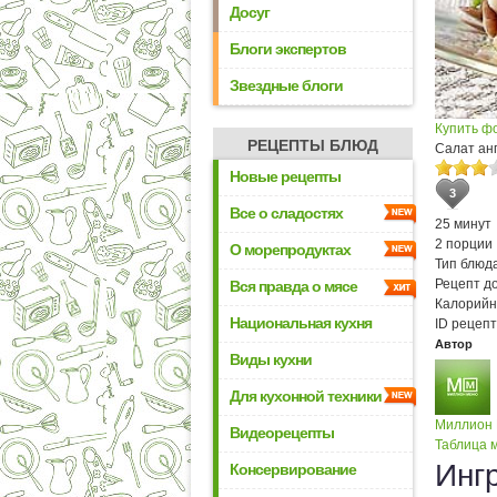
Досуг
Блоги экспертов
Звездные блоги
Купить ф
РЕЦЕПТЫ БЛЮД
Салат ан
Новые рецепты
3
Все о сладостях
25 минут
2 порции
О морепродуктах
Тип блюда
Рецепт д
Вся правда о мясе
Калорийн
Национальная кухня
ID рецепт
Автор
Виды кухни
Для кухонной техники
Миллион
Видеорецепты
Таблица м
Инг
Консервирование