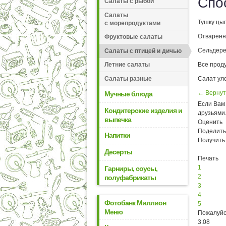
Спо
Салаты с рыбой
Салаты
Тушку цып
с морепродуктами
Отваренн
Фруктовые салаты
Сельдере
Салаты с птицей и дичью
Все прод
Летние салаты
Салат ул
Салаты разные
← Вернут
Мучные блюда
Если Вам 
Кондитерские изделия и
друзьями
выпечка
Оценить
Поделить
Напитки
Получить
Десерты
Печать
1
Гарниры, соусы,
2
полуфабрикаты
3
4
Фотобанк Миллион
5
Меню
Пожалуйс
3.08