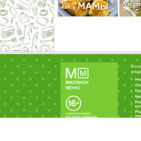
Кол
рец
Но
Сл
Пр
На
Ре
ку
Рец
© МИЛЛИОН МЕНЮ.
бл
ВСЕ ПРАВА ЗАЩИЩЕНЫ.
|
|
Контакты
Пользовательское соглашение
Об