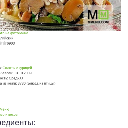
ото на фотобанке
глийский
6903
:
Салаты с курицей
обавлен:
13.10.2009
ость:
Средняя
а из книги:
3780 (Блюда из птицы)
 Меню
ер и весов
редиенты: