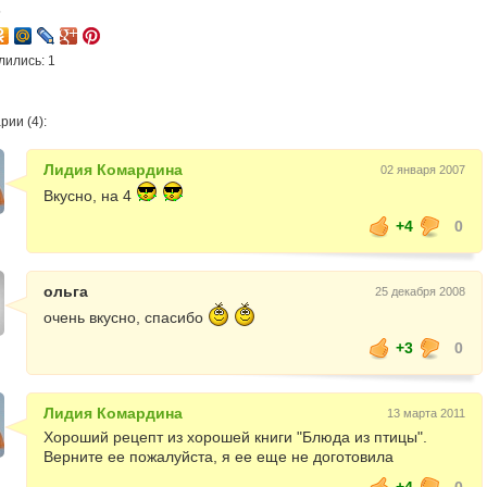
5
лились: 1
ии (4):
Лидия Комардина
02 января 2007
Вкусно, на 4
+4
0
ольга
25 декабря 2008
очень вкусно, спасибо
+3
0
Лидия Комардина
13 марта 2011
Хороший рецепт из хорошей книги "Блюда из птицы".
Верните ее пожалуйста, я ее еще не доготовила
+4
0