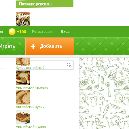
Похожие рецепты
Салат с мясом цыпленка...
+100
он
Регистрация
Вход
Играть
Добавить
Крем английский
й
Кулич английский
Английский чизкейк
Английский кулич
Английский пудинг