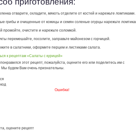
соб приготовления:
ленка отварите, охладите, мякоть отделите от костей и нарежьте ломтиками.
ые грибы и очищенные от кожицы и семян соленые огурцы нарежьте ломтика
й промойте, очистите и нарежьте соломкой.
укты перемешайте, посолите, заправьте майонезом с горчицей.
ожите в салатники, оформите перцем и листиками салата.
ься к рецептам «Салаты с курицей»
понравился этот рецепт, пожалуйста, оцените его или поделитесь им с
. Мы будем Вам очень признательны.
ся
 код
Ошибка!
та, оцените рецепт