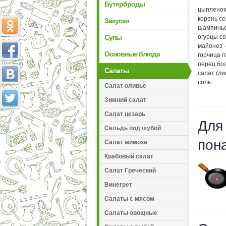
Бутерброды
цыпленок 
корень се
Закуски
шампиньо
огурцы со
Супы
майонез -
Основные блюда
горчица го
перец бол
Салаты
салат (лис
соль
Салат оливье
Зимний салат
Салат цезарь
Для
Сельдь под шубой
пон
Салат мимоза
Крабовый салат
Салат Греческий
Винегрет
Салаты с мясом
Салаты овощные