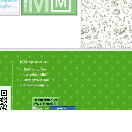
ММ проекты
Домоводство
Фотобанк ММ
Эксперты о еде
Каталог книг
© ООО «Издательство «Миллион Меню» 2002