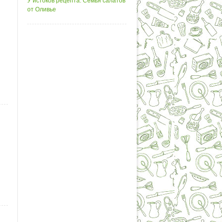
У истоков рецепта. Семья салатов
от Оливье