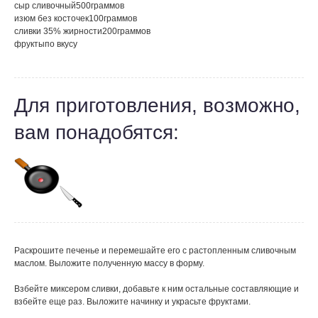
сыр сливочный
500
граммов
изюм без косточек
100
граммов
сливки 35% жирности
200
граммов
фрукты
по вкусу
Для приготовления, возможно,
вам понадобятся:
Раскрошите печенье и перемешайте его с растопленным сливочным
маслом. Выложите полученную массу в форму.
Взбейте миксером сливки, добавьте к ним остальные составляющие и
взбейте еще раз. Выложите начинку и украсьте фруктами.