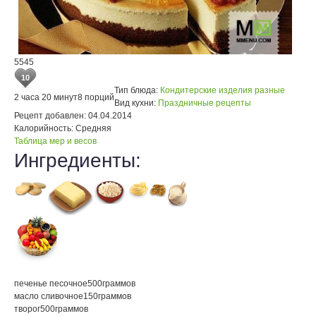
5545
10
Тип блюда:
Кондитерские изделия разные
2 часа 20 минут
8 порций
Вид кухни:
Праздничные рецепты
Рецепт добавлен:
04.04.2014
Калорийность:
Средняя
Таблица мер и весов
Ингредиенты:
печенье песочное
500
граммов
масло сливочное
150
граммов
творог
500
граммов