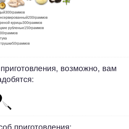
дый
300
граммов
онсервированный
200
граммов
ареной курицы
300
граммов
ецкие рубленые
150
граммов
00
граммов
тука
етрушки
50
граммов
 приготовления, возможно, вам
адобятся:
соб приготовления: