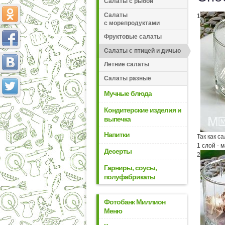
Салаты с рыбой
Салаты
1
с морепродуктами
Фруктовые салаты
Салаты с птицей и дичью
Летние салаты
Салаты разные
Мучные блюда
Кондитерские изделия и
выпечка
Напитки
Так как с
1 слой - 
Десерты
2
Гарниры, соусы,
полуфабрикаты
Фотобанк Миллион
Меню