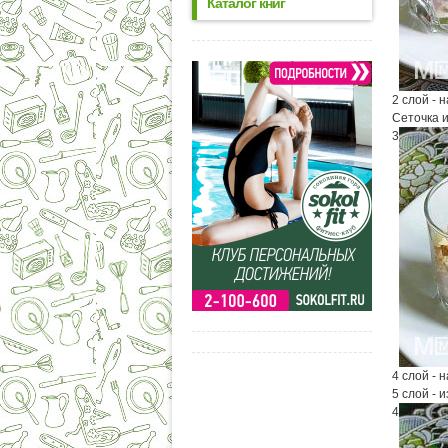
Каталог книг
2 слой - 
Сеточка 
3
4 слой - 
5 слой - 
4