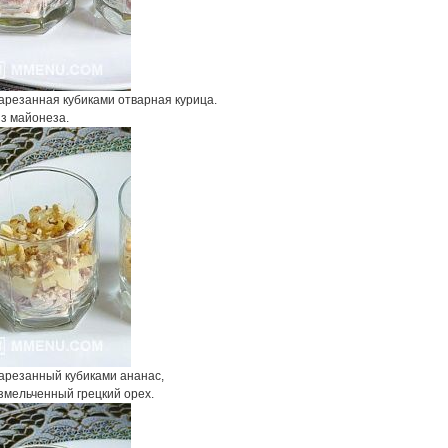
нарезанная кубиками отварная курица.
из майонеза.
нарезанный кубиками ананас,
измельченный грецкий орех.