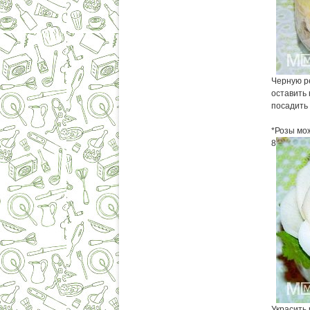
Черную ре
оставить 
посадить 
*Розы мож
8
Украсить