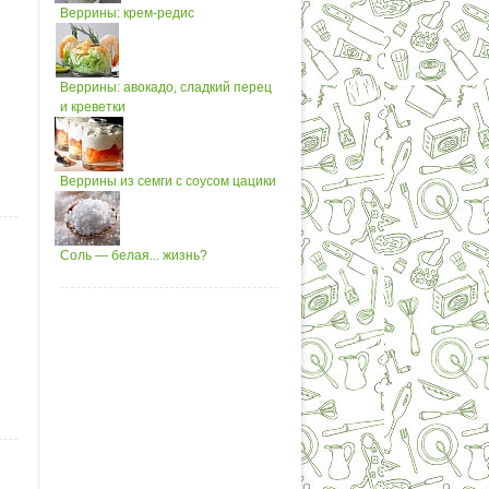
Веррины: крем-редис
Веррины: авокадо, сладкий перец
и креветки
Веррины из семги с соусом цацики
Соль — белая... жизнь?