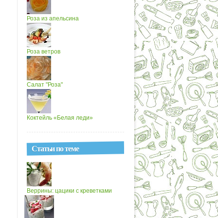
Роза из апельсина
Роза ветров
Салат "Роза"
Коктейль «Белая леди»
Статьи по теме
Веррины: цацики с креветками