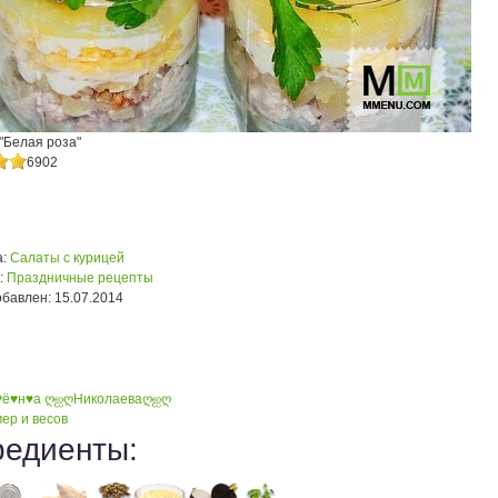
"Белая роза"
6902
:
Салаты с курицей
:
Праздничные рецепты
обавлен:
15.07.2014
♥ё♥н♥а ღஐღНиколаеваღஐღ
ер и весов
редиенты: