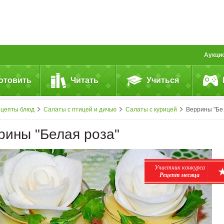
Аукци
отовить
Читать
Учиться
ецепты блюд
Салаты с птицей и дичью
Салаты с курицей
Веррины "Белая роза"
рины "Белая роза"
Участник конкурса
Рецепт месяца