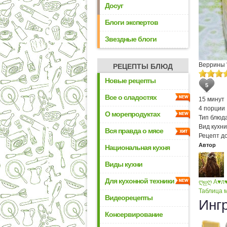
Досуг
Блоги экспертов
Звездные блоги
Веррины 
РЕЦЕПТЫ БЛЮД
Новые рецепты
5
Все о сладостях
15 минут
4 порции
О морепродуктах
Тип блюда
Вид кухни
Вся правда о мясе
Рецепт д
Автор
Национальная кухня
Виды кухни
Для кухонной техники
ღஐღ A♥л
Таблица м
Видеорецепты
Инг
Консервирование