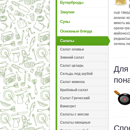
Бутерброды
Закуски
сыр твер
ананас к
Супы
мякоть в
орехи гр
Основные блюда
майонез
1
редька
1
ш
Салаты
зелень п
Салат оливье
Зимний салат
Салат цезарь
Для
Сельдь под шубой
пон
Салат мимоза
Крабовый салат
Салат Греческий
Винегрет
Салаты с мясом
Салаты овощные
Спо