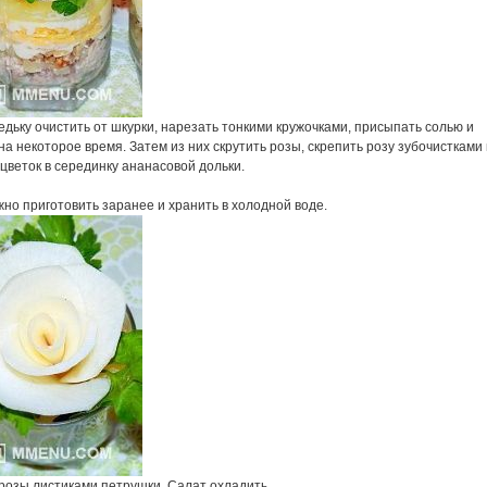
дьку очистить от шкурки, нарезать тонкими кружочками, присыпать солью и
на некоторое время. Затем из них скрутить розы, скрепить розу зубочистками 
цветок в серединку ананасовой дольки.
но приготовить заранее и хранить в холодной воде.
 розы листиками петрушки. Салат охладить.