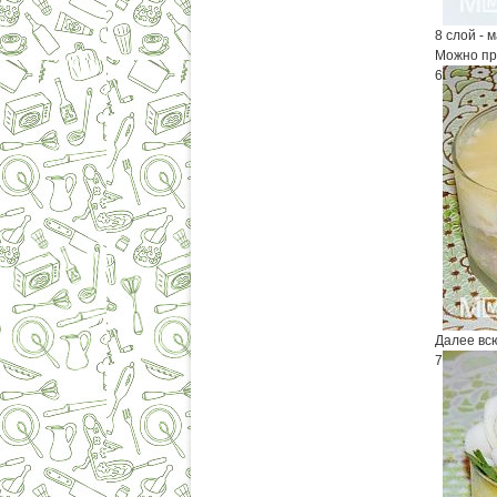
8 слой - 
Можно пр
6
Далее всю
7