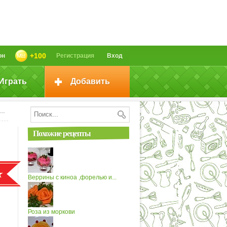
+100
он
Регистрация
Вход
Играть
Добавить
Похожие рецепты
Веррины с киноа ,форелью и...
Роза из моркови