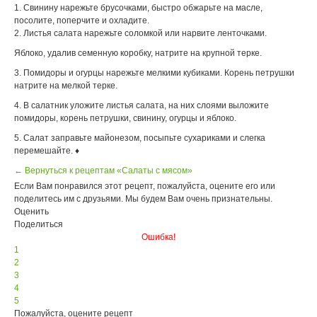
1. Свинину нарежьте брусочками, быстро обжарьте на масле,
посолите, поперчите и охладите.
2. Листья салата нарежьте соломкой или нарвите ленточками.
Яблоко, удалив семенную коробку, натрите на крупной терке.
3. Помидоры и огурцы нарежьте мелкими кубиками. Корень петрушки
натрите на мелкой терке.
4. В салатник уложите листья салата, на них слоями выложите
помидоры, корень петрушки, свинину, огурцы и яблоко.
5. Салат заправьте майонезом, посыпьте сухариками и слегка
перемешайте. ♦
← Вернуться к рецептам «Салаты с мясом»
Если Вам понравился этот рецепт, пожалуйста, оцените его или
поделитесь им с друзьями. Мы будем Вам очень признательны.
Оценить
Поделиться
Ошибка!
1
2
3
4
5
Пожалуйста, оцените рецепт