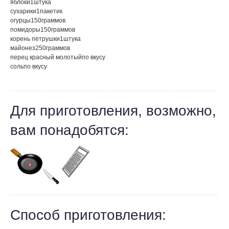
яблоки
1
штука
сухарики
1
пакетик
огурцы
150
граммов
помидоры
150
граммов
корень петрушки
1
штука
майонез
250
граммов
перец красный молотый
по вкусу
соль
по вкусу
Для приготовления, возможно,
вам понадобятся:
Способ приготовления: