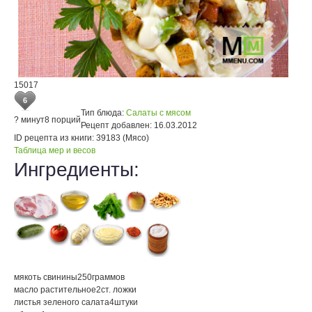
15017
6
Тип блюда:
Салаты с мясом
? минут
8 порций
Рецепт добавлен:
16.03.2012
ID рецепта из книги:
39183 (Мясо)
Таблица мер и весов
Ингредиенты:
мякоть свинины
250
граммов
масло растительное
2
ст. ложки
листья зеленого салата
4
штуки