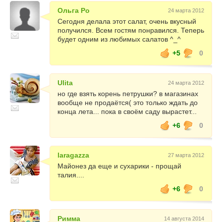
Ольга Ро
24 марта 2012
Сегодня делала этот салат, очень вкусный
получился. Всем гостям понравился. Теперь
будет одним из любимых салатов ^_^
+5
0
Ulita
24 марта 2012
но где взять корень петрушки? в магазинах
вообще не продаётся( это только ждать до
конца лета... пока в своём саду вырастет...
+6
0
laragazza
27 марта 2012
Майонез да еще и сухарики - прощай
талия....
+6
0
Римма
14 августа 2014