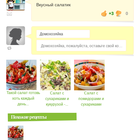
Вкусный салатик
+3
0
Домохозяйка, пожалуйста, оставьте свой комментарий...
Такой салат готовь
Салат с
Салат с
хоть каждый
сухариками и
помидорами и
день...
кукурузой -...
сухариками
Похожие рецепты