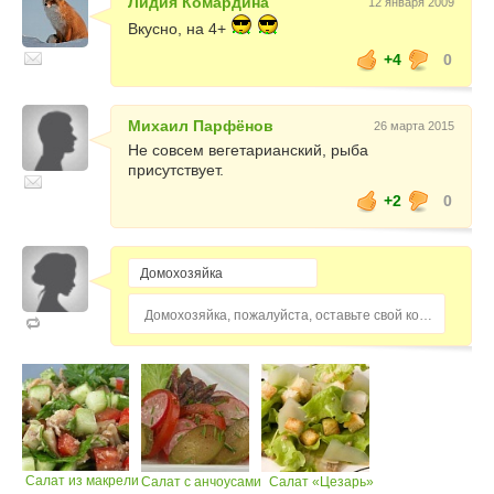
Лидия Комардина
12 января 2009
Вкусно, на 4+
+4
0
Михаил Парфёнов
26 марта 2015
Не совсем вегетарианский, рыба
присутствует.
+2
0
Домохозяйка, пожалуйста, оставьте свой комментарий...
Салат из макрели
Салат с анчоусами
Салат «Цезарь»