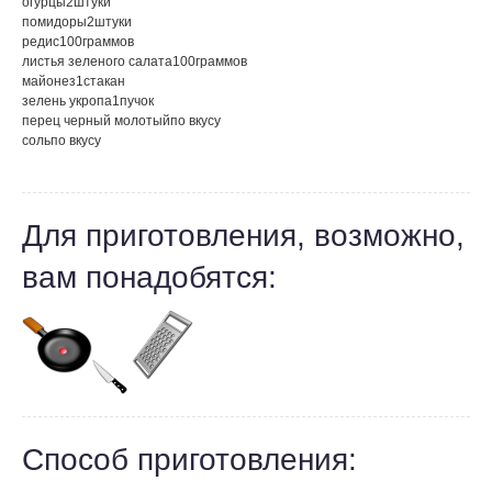
огурцы
2
штуки
помидоры
2
штуки
редис
100
граммов
листья зеленого салата
100
граммов
майонез
1
стакан
зелень укропа
1
пучок
перец черный молотый
по вкусу
соль
по вкусу
Для приготовления, возможно,
вам понадобятся:
Способ приготовления: