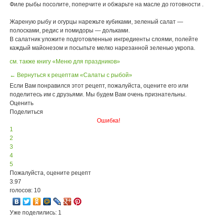
Филе рыбы посолите, поперчите и обжарьте на масле до готовности .
Жареную рыбу и огурцы нарежьте кубиками, зеленый салат —
полосками, редис и помидоры — дольками.
В салатник уложите подготовленные ингредиенты слоями, полейте
каждый майонезом и посыпьте мелко нарезанной зеленью укропа.
см. также книгу «Меню для праздников»
← Вернуться к рецептам «Салаты с рыбой»
Если Вам понравился этот рецепт, пожалуйста, оцените его или
поделитесь им с друзьями. Мы будем Вам очень признательны.
Оценить
Поделиться
Ошибка!
1
2
3
4
5
Пожалуйста, оцените рецепт
3.97
голосов: 10
Уже поделились: 1