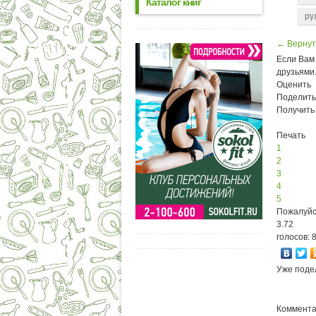
Каталог книг
ру
← Вернут
Если Вам 
друзьями
Оценить
Поделить
Получить
Печать
1
2
3
4
5
Пожалуйс
3.72
голосов: 
Уже поде
Комментар