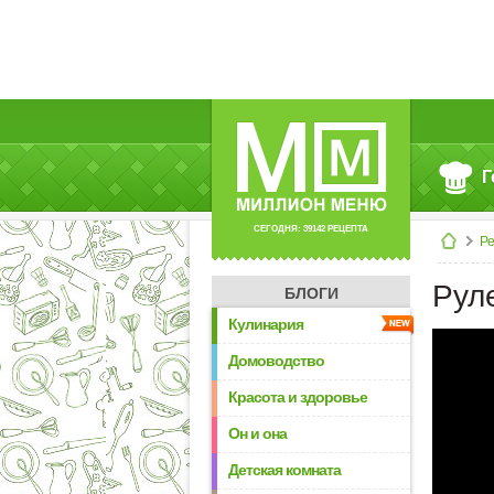
Г
СЕГОДНЯ: 39142 РЕЦЕПТА
Р
Рул
БЛОГИ
Кулинария
Домоводство
Красота и здоровье
Он и она
Детская комната