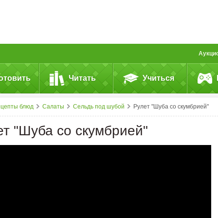
Аукци
отовить
Читать
Учиться
ецепты блюд
Салаты
Сельдь под шубой
Рулет "Шуба со скумбрией"
ет "Шуба со скумбрией"