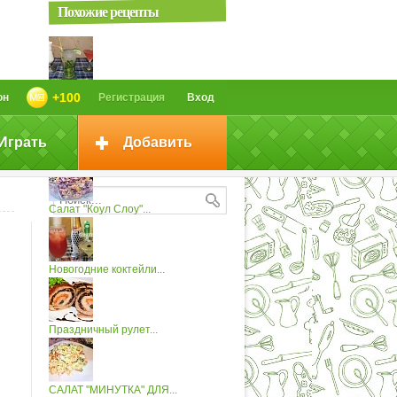
Похожие рецепты
Коктейли "Космополитен",...
+100
он
Регистрация
Вход
Играть
Добавить
САЛАТ на Новый Год 2019 "...
Салат "Коул Слоу"...
Новогодние коктейли...
Праздничный рулет...
САЛАТ "МИНУТКА" ДЛЯ...