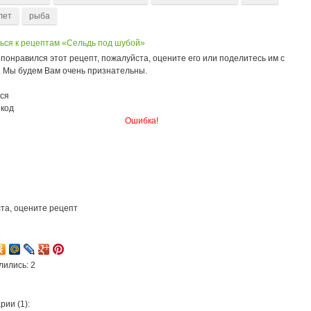
лет
рыба
ься к рецептам «Сельдь под шубой»
понравился этот рецепт, пожалуйста, оцените его или поделитесь им с
. Мы будем Вам очень признательны.
ся
 код
Ошибка!
та, оцените рецепт
8
лились: 2
ии (1):