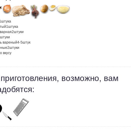
1
штука
атый
1
штука
тварная
2
штуки
штуки
ь вареный
4-5
штук
еные
2
штуки
о вкусу
 приготовления, возможно, вам
адобятся: