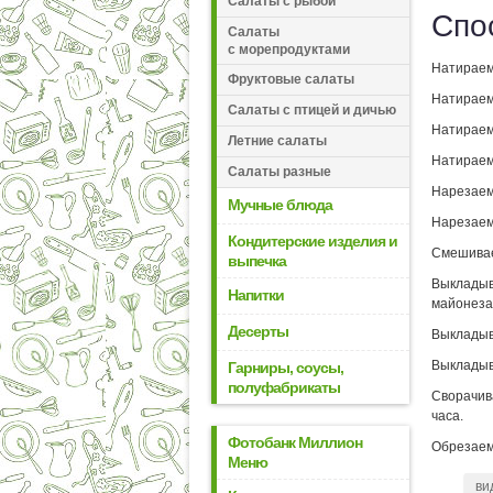
Салаты с рыбой
Спо
Салаты
с морепродуктами
Натираем
Фруктовые салаты
Натираем
Салаты с птицей и дичью
Натираем
Летние салаты
Натираем 
Салаты разные
Нарезаем
Мучные блюда
Нарезаем
Кондитерские изделия и
Смешивае
выпечка
Выкладыва
Напитки
майонеза
Десерты
Выкладыв
Выкладыв
Гарниры, соусы,
полуфабрикаты
Сворачив
часа.
Фотобанк Миллион
Обрезаем
Меню
ви