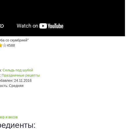
ба со скумбрией"
4588
:
Сельдь под шубой
:
Праздничные рецепты
обавлен:
24.11.2016
ость:
Средняя
ер и весов
редиенты: