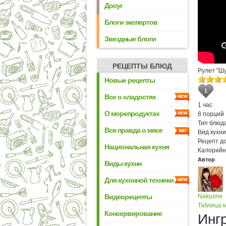
Досуг
Блоги экспертов
Звездные блоги
РЕЦЕПТЫ БЛЮД
Рулет "Шу
Новые рецепты
1
Все о сладостях
1 час
О морепродуктах
8 порций
Тип блюда
Вся правда о мясе
Вид кухни
Рецепт д
Национальная кухня
Калорийн
Автор
Виды кухни
Для кухонной техники
Видеорецепты
Nakuxne
Таблица м
Консервирование
Инг