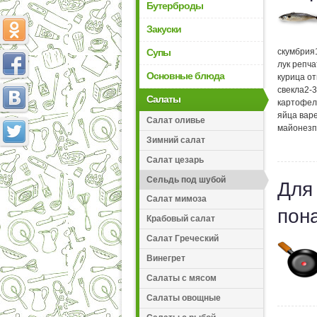
Бутерброды
Закуски
Супы
скумбрия
лук репч
Основные блюда
курица о
свекла
2-3
Салаты
картофел
яйца вар
Салат оливье
майонез
п
Зимний салат
Салат цезарь
Сельдь под шубой
Для
Салат мимоза
пон
Крабовый салат
Салат Греческий
Винегрет
Салаты с мясом
Салаты овощные