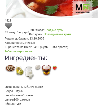
4418
Тип блюда:
Сладкие супы
35 минут
5 порций
Вид кухни:
Повседневная кухня
Рецепт добавлен:
13.10.2009
Калорийность:
Низкая
ID рецепта из книги:
8496 (Супы — это просто)
Таблица мер и весов
Ингредиенты:
сахар ванильный
1/2
ч. ложки
цедра
1
штука
сок яблочный
1
стакан
сливки
100
граммов
яйца
3
штуки