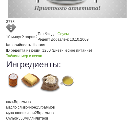
3778
2
Тип блюда:
Соусы
10 минут
? порций
Рецепт добавлен:
13.10.2009
Калорийность:
Низкая
ID рецепта из книги:
1250 (Диетическое питание)
Таблица мер и весов
Ингредиенты:
соль
5
граммов
масло сливочное
25
граммов
мука пшеничная
25
граммов
бульон
550
миллилитров