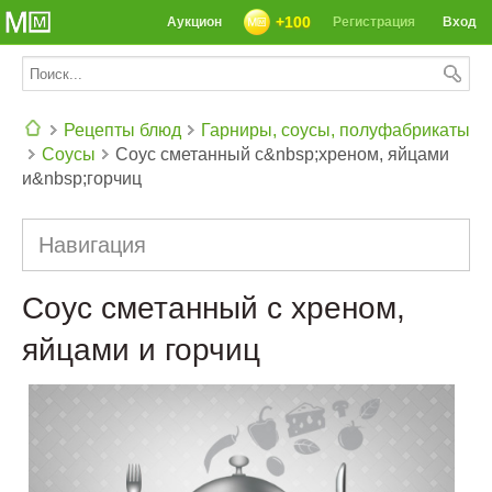
+100
Аукцион
Регистрация
Вход
Рецепты блюд
Гарниры, соусы, полуфабрикаты
Соусы
Соус сметанный с&nbsp;хреном, яйцами
СЕГОДНЯ: 39142 РЕЦЕПТА
и&nbsp;горчиц
Навигация
Соус сметанный с хреном,
яйцами и горчиц