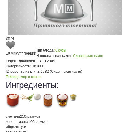
3874
Тип блюда:
Соусы
10 минут
? порций
Национальная кухня:
Славянская кухня
Рецепт добавлен:
13.10.2009
Калорийность:
Низкая
ID рецепта из книги:
1582 (Славянская кухня)
Таблица мер и весов
Ингредиенты:
сметана
250
граммов
корень хрена
100
граммов
яйца
2
штуки