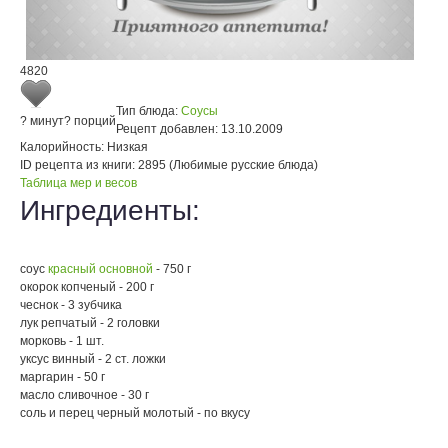
4820
Тип блюда:
Соусы
? минут
? порций
Рецепт добавлен:
13.10.2009
Калорийность:
Низкая
ID рецепта из книги:
2895 (Любимые русские блюда)
Таблица мер и весов
Ингредиенты:
соус
красный основной
- 750 г
окорок копченый - 200 г
чеснок - 3 зубчика
лук репчатый - 2 головки
морковь - 1 шт.
уксус винный - 2 ст. ложки
маргарин - 50 г
масло сливочное - 30 г
соль и перец черный молотый - по вкусу