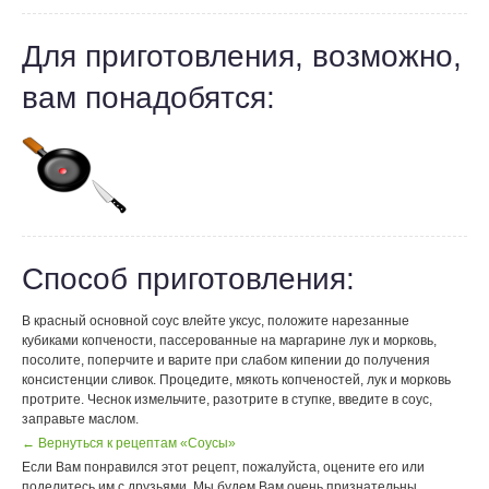
Для приготовления, возможно,
вам понадобятся:
Способ приготовления:
В красный основной соус влейте уксус, положите нарезанные
кубиками копчености, пассерованные на маргарине лук и морковь,
посолите, поперчите и варите при слабом кипении до получения
консистенции сливок. Процедите, мякоть копченостей, лук и морковь
протрите. Чеснок измельчите, разотрите в ступке, введите в соус,
заправьте маслом.
← Вернуться к рецептам «Соусы»
Если Вам понравился этот рецепт, пожалуйста, оцените его или
поделитесь им с друзьями. Мы будем Вам очень признательны.