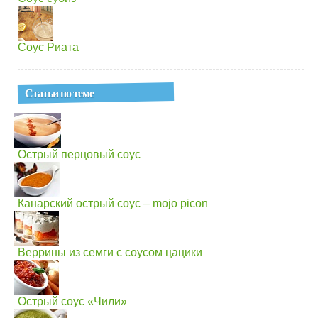
Соус Риата
Статьи по теме
Острый перцовый соус
Канарский острый соус – mojo picon
Веррины из семги с соусом цацики
Острый соус «Чили»