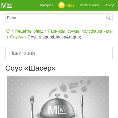
+100
Аукцион
Регистрация
Вход
Рецепты блюд
Гарниры, соусы, полуфабрикаты
Соусы
Соус &laquo;Шасер&raquo;
СЕГОДНЯ: 39142 РЕЦЕПТА
Навигация
Соус «Шасер»