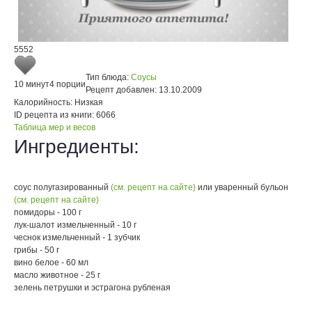
5552
Тип блюда:
Соусы
10 минут
4 порции
Рецепт добавлен:
13.10.2009
Калорийность:
Низкая
ID рецепта из книги:
6066
Таблица мер и весов
Ингредиенты:
соус полугазированный
(см. рецепт на сайте)
или уваренный бульон
(см. рецепт на сайте)
помидоры - 100 г
лук-шалот измельченный - 10 г
чеснок измельченный - 1 зубчик
грибы - 50 г
вино белое - 60 мл
масло животное - 25 г
зелень петрушки и эстрагона рубленая