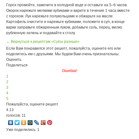
Горох промойте, замочите в холодной воде и оставьте на 5–6 часов.
Окорок нарежьте мелкими кубиками и варите в течение 1 часа вместе
с горохом. Лук нарежьте полукольцами и обжарьте на масле.
Картофель очистите и нарежьте кубиками, положите в суп, в конце
варки заправьте обжаренным луком, добавьте соль, перец, мелко
рубленную зелень и подавайте к столу.
← Вернуться к рецептам «Супы разные»
Если Вам понравился этот рецепт, пожалуйста, оцените его или
поделитесь им с друзьями. Мы будем Вам очень признательны.
Оценить
Поделиться
Ошибка!
1
2
3
4
5
Пожалуйста, оцените рецепт
4.13
голосов: 11
Уже поделились: 1