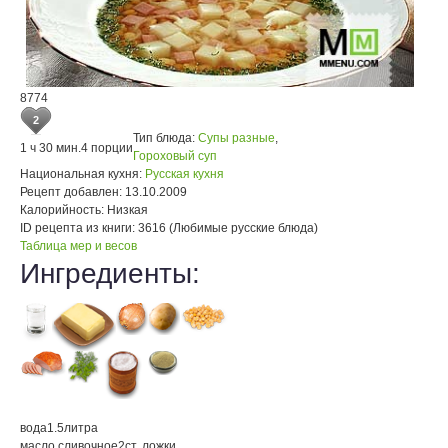
8774
2
Тип блюда:
Супы разные
,
1 ч 30 мин.
4 порции
Гороховый суп
Национальная кухня:
Русская кухня
Рецепт добавлен:
13.10.2009
Калорийность:
Низкая
ID рецепта из книги:
3616 (Любимые русские блюда)
Таблица мер и весов
Ингредиенты:
вода
1.5
литра
масло сливочное
2
ст. ложки