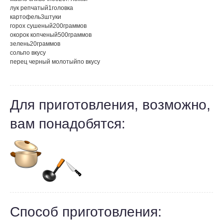
лук репчатый
1
головка
картофель
3
штуки
горох сушеный
200
граммов
окорок копченый
500
граммов
зелень
20
граммов
соль
по вкусу
перец черный молотый
по вкусу
Для приготовления, возможно,
вам понадобятся:
Способ приготовления: