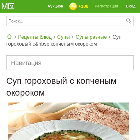
+100
Аукцион
Регистрация
Вход
Рецепты блюд
Супы
Супы разные
Суп
гороховый с&nbsp;копченым окороком
СЕГОДНЯ: 39142 РЕЦЕПТА
Навигация
Суп гороховый с копченым
окороком