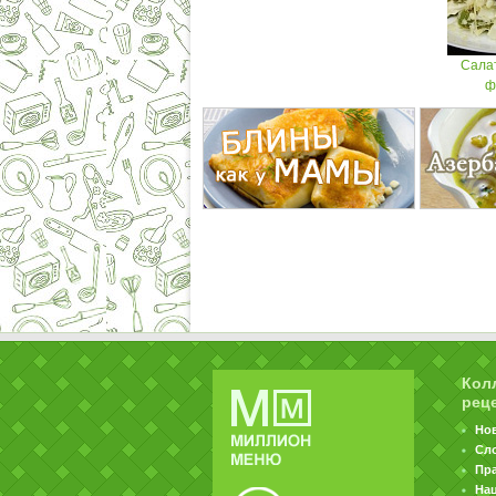
Салат
ф
Кол
рец
Но
Сл
Пр
На