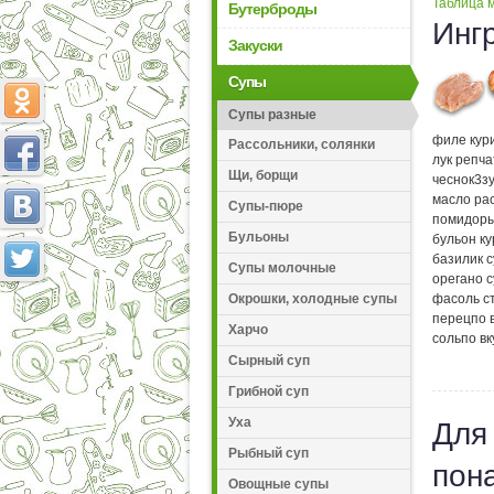
Таблица м
Бутерброды
Инг
Закуски
Супы
Супы разные
филе кур
Рассольники, солянки
лук репч
Щи, борщи
чеснок
3
з
масло ра
Супы-пюре
помидоры
Бульоны
бульон к
базилик 
Супы молочные
орегано 
Окрошки, холодные супы
фасоль с
перец
по 
Харчо
соль
по вк
Сырный суп
Грибной суп
Уха
Для
Рыбный суп
пон
Овощные супы