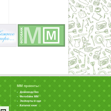
ММ проекты
Домоводство
Фотобанк ММ
Эксперты о еде
Каталог книг