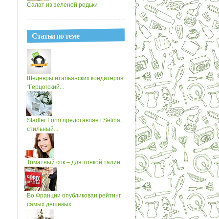
Салат из зеленой редьки
Статьи по теме
Шедевры итальянских кондитеров:
“Герцогский...
Stadler Form представляет Selina,
стильный...
Томатный сок – для тонкой талии
Во Франции опубликован рейтинг
самых дешевых...