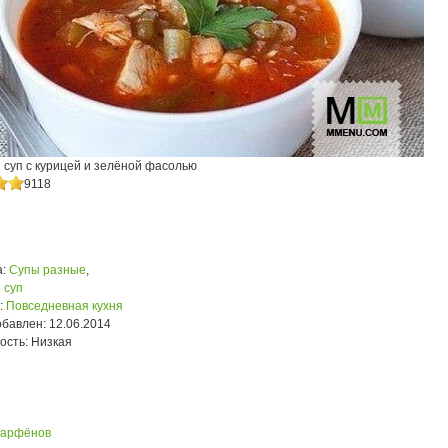
 суп с курицей и зелёной фасолью
9118
:
Супы разные
,
 суп
:
Повседневная кухня
обавлен:
12.06.2014
ость:
Низкая
Парфёнов