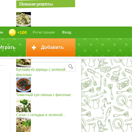
Похожие рецепты
Салат с зеленой фасолью
+100
он
Регистрация
Вход
Играть
Добавить
Суп густой с зеленой фасолью
ю
Буглама из курицы с зеленой
фасолью
Томатный суп-лапша с фасолью
Салат с сельдью и зеленой...