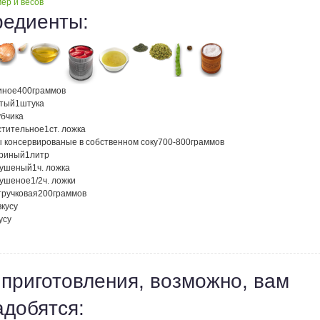
ер и весов
редиенты:
иное
400
граммов
атый
1
штука
убчика
стительное
1
ст. ложка
 консервированые в собственном соку
700-800
граммов
уриный
1
литр
сушеный
1
ч. ложка
сушеное
1/2
ч. ложки
тручковая
200
граммов
вкусу
усу
 приготовления, возможно, вам
адобятся: