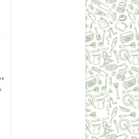
е
 в
е