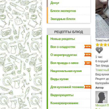
Досуг
Блоги экспертов
Звездные блоги
РЕЦЕПТЫ БЛЮД
Новые рецепты
Томатный
Все о сладостях
4
О морепродуктах
1 час
6 порций
Вся правда о мясе
Тип блюда
Томатный
Национальная кухня
Вид кухни
Виды кухни
Рецепт д
Калорийн
Для кухонной техники
Автор
Видеорецепты
Консервирование
Михаил 