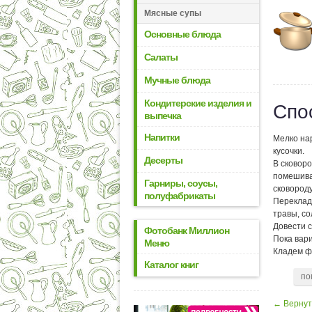
Мясные супы
Основные блюда
Салаты
Мучные блюда
Кондитерские изделия и
Спо
выпечка
Напитки
Мелко нар
кусочки.
Десерты
В сковоро
помешивая
Гарниры, соусы,
сковороду
полуфабрикаты
Переклад
травы, со
Довести с
Фотобанк Миллион
Пока вари
Меню
Кладем ф
Каталог книг
по
← Вернут