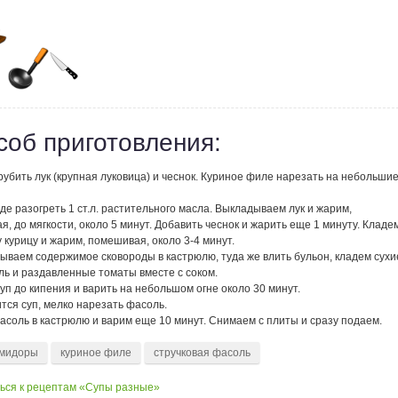
соб приготовления:
убить лук (крупная луковица) и чеснок. Куриное филе нарезать на небольши
де разогреть 1 ст.л. растительного масла. Выкладываем лук и жарим,
, до мягкости, около 5 минут. Добавить чеснок и жарить еще 1 минуту. Кладем
 курицу и жарим, помешивая, около 3-4 минут.
ываем содержимое сковороды в кастрюлю, туда же влить бульон, кладем сухи
ль и раздавленные томаты вместе с соком.
уп до кипения и варить на небольшом огне около 30 минут.
тся суп, мелко нарезать фасоль.
асоль в кастрюлю и варим еще 10 минут. Снимаем с плиты и сразу подаем.
мидоры
куриное филе
стручковая фасоль
ься к рецептам «Супы разные»