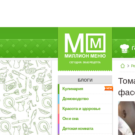
Г
СЕГОДНЯ: 39142 РЕЦЕПТА
Р
Том
БЛОГИ
Кулинария
фас
Домоводство
Красота и здоровье
Он и она
Детская комната