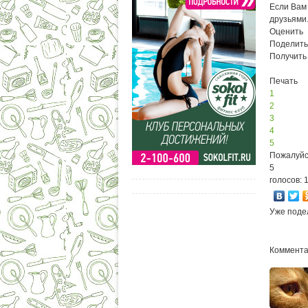
Если Вам 
друзьями
Оценить
Поделить
Получить
Печать
1
2
3
4
5
Пожалуйс
5
голосов: 
Уже поде
Комментар