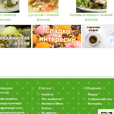
 с зеленой
Суп густой с зеленой
Буглама из курицы с зеленой
асолью
фасолью
фасолью
лекции
Статьи
Общение
ептов
Новости
Форум
вые рецепты
Это интересно
Социальная сеть
оварь кулинара
Миллион Меню
Конкурсы
аздничный стол
Статьи
циональная кухня
На заметку