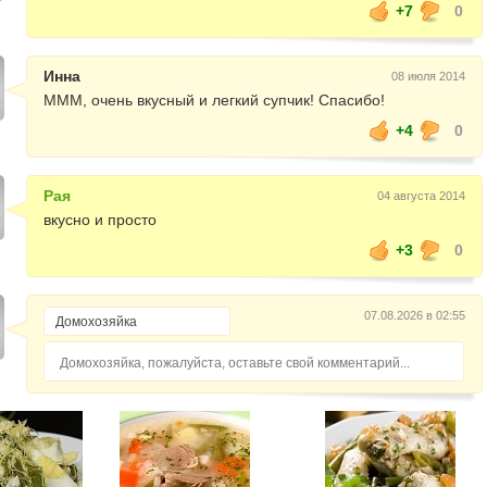
+7
0
Инна
08 июля 2014
МММ, очень вкусный и легкий супчик! Спасибо!
+4
0
Рая
04 августа 2014
вкусно и просто
+3
0
07.08.2026 в 02:55
Домохозяйка, пожалуйста, оставьте свой комментарий...