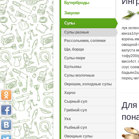
Инг
Бутерброды
Закуски
Супы
лук зеле
Супы разные
кинза
1
пу
корень и
Рассольники, солянки
овощной 
Щи, борщи
капуста 
тофу
200
Супы-пюре
мисо
4
ст.
Бульоны
соус сое
бадьян
2
ш
Супы молочные
перец чи
Окрошки, холодные супы
Харчо
Сырный суп
Для
Грибной суп
пон
Уха
Рыбный суп
Овощные супы