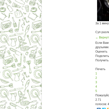
За 1 мину
Суп разле
← Вернут
Если Вам 
друзьями
Оценить
Поделить
Получить
Печать
1
2
3
4
5
Пожалуйс
2.71
голосов: 