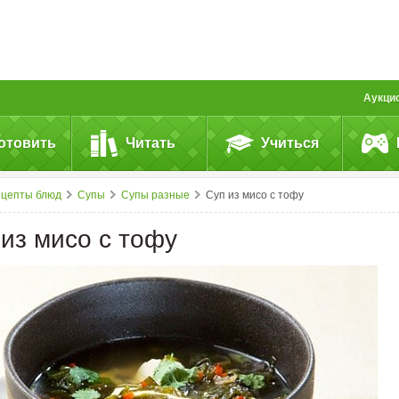
Аукци
отовить
Читать
Учиться
ецепты блюд
Супы
Супы разные
Суп из мисо с тофу
 из мисо с тофу