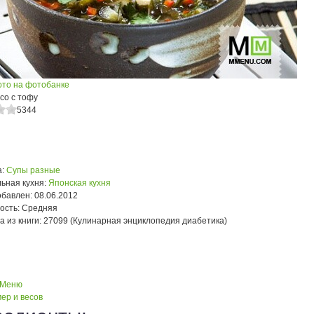
ото на фотобанке
со с тофу
5344
:
Супы разные
ьная кухня:
Японская кухня
обавлен:
08.06.2012
ость:
Средняя
а из книги:
27099 (Кулинарная энциклопедия диабетика)
 Меню
ер и весов