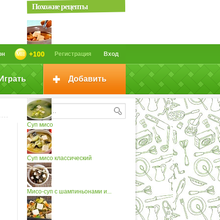
Похожие рецепты
Суп мисо с намеко и тофу
+100
он
Регистрация
Вход
Играть
Добавить
Кани мисо (суши с крабовым
мясом и...
Суп мисо
Суп мисо классический
Мисо-суп с шампиньонами и...