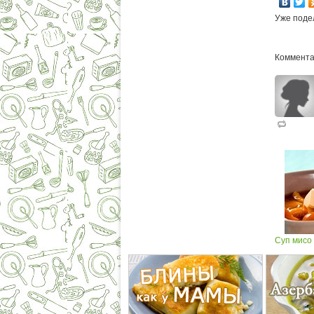
Уже поде
Коммента
Суп мисо 