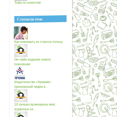
Тофу по-азиатски
Статьи по теме
Как извлекать из стресса пользу
Он-лайн издание нового
поколения
Издательство «Аркаим» -
признанный лидер в...
10 лучших кулинарных книг,
изданных за...