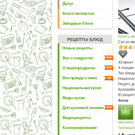
Досуг
Блоги экспертов
Звездные блоги
Купить ф
РЕЦЕПТЫ БЛЮД
Суп из ми
Новые рецепты
2
Все о сладостях
40 минут
О морепродуктах
4 порции
Тип блюда
Вся правда о мясе
Национал
Рецепт д
Национальная кухня
Калорийн
ID рецепт
Виды кухни
Автор
Для кухонной техники
Видеорецепты
Миллион
Консервирование
Таблица м