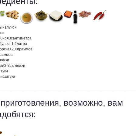
редиенты:
ный
1
пучок
чок
мбиря
3
сантиметра
бульон
1.2
литра
морская
200
граммов
граммов
 ложки
вый
2-3
ст. ложки
туки
ли
1
штука
 приготовления, возможно, вам
адобятся: