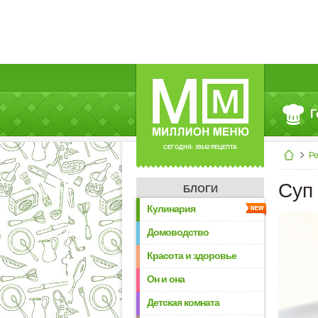
Г
СЕГОДНЯ: 39142 РЕЦЕПТА
Р
Суп
БЛОГИ
Кулинария
Домоводство
Красота и здоровье
Он и она
Детская комната