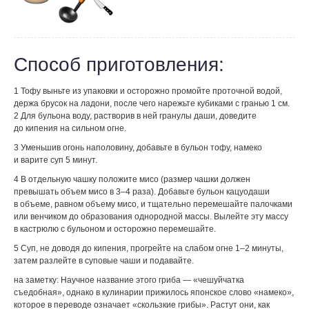
Способ приготовления:
1 Тофу выньте из упаковки и осторожно промойте проточной водой,
держа брусок на ладони, после чего нарежьте кубиками с гранью 1 см.
2 Для бульона воду, растворив в ней гранулы даши, доведите
до кипения на сильном огне.
3 Уменьшив огонь наполовину, добавьте в бульон тофу, намеко
и варите суп 5 минут.
4 В отдельную чашку положите мисо (размер чашки должен
превышать объем мисо в 3–4 раза). Добавьте бульон кацуодаши
в объеме, равном объему мисо, и тщательно перемешайте палочками
или венчиком до образования однородной массы. Вылейте эту массу
в кастрюлю с бульоном и осторожно перемешайте.
5 Суп, не доводя до кипения, прогрейте на слабом огне 1–2 минуты,
затем разлейте в суповые чаши и подавайте.
на заметку: Научное название этого гриба — «чешуйчатка
съедобная», однако в кулинарии прижилось японское слово «намеко»,
которое в переводе означает «скользкие грибы». Растут они, как