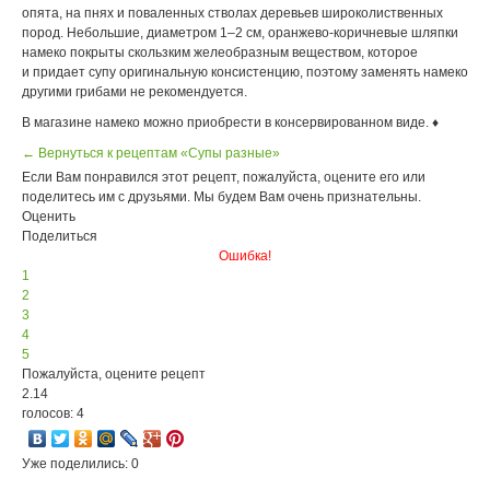
опята, на пнях и поваленных стволах деревьев широколиственных
пород. Небольшие, диаметром 1–2 см, оранжево-коричневые шляпки
намеко покрыты скользким желеобразным веществом, которое
и придает супу оригинальную консистенцию, поэтому заменять намеко
другими грибами не рекомендуется.
В магазине намеко можно приобрести в консервированном виде. ♦
← Вернуться к рецептам «Супы разные»
Если Вам понравился этот рецепт, пожалуйста, оцените его или
поделитесь им с друзьями. Мы будем Вам очень признательны.
Оценить
Поделиться
Ошибка!
1
2
3
4
5
Пожалуйста, оцените рецепт
2.14
голосов: 4
Уже поделились: 0