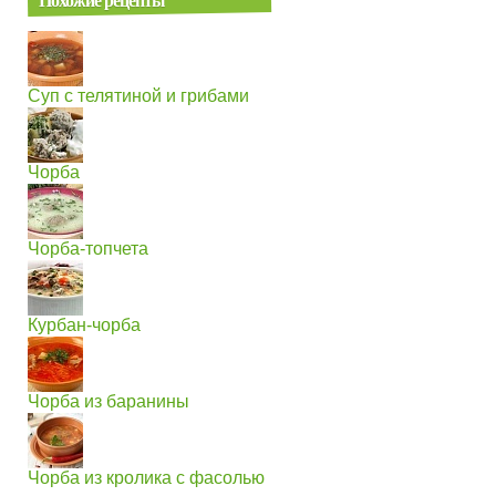
Суп с телятиной и грибами
Чорба
Чорба-топчета
Курбан-чорба
Чорба из баранины
Чорба из кролика с фасолью