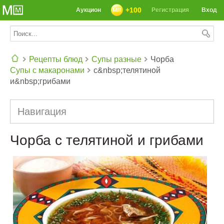
+100
Аукцион
Регистрация
Вход
Рецепты блюд
Супы разные
Чорба
Супы с макаронами
с&nbsp;телятиной
СЕГОДНЯ: 39142 РЕЦЕПТА
и&nbsp;грибами
Навигация
Чорба с телятиной и грибами