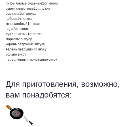
грибы белые сушеные
2
ст. ложки
сырки сливочные
1
ст. ложка
сметана
1
ст. ложка
чабрец
1
ч. ложка
квас хлебный
1
стакан
вода
2
стакана
лук репчатый
1
головка
морковь
по вкусу
корень петрушки
1
штука
зелень петрушки
по вкусу
соль
по вкусу
перец черный молотый
по вкусу
Для приготовления, возможно,
вам понадобятся: