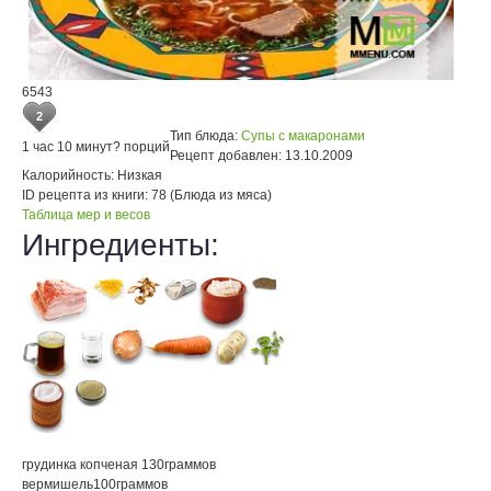
6543
2
Тип блюда:
Супы с макаронами
1 час 10 минут
? порций
Рецепт добавлен:
13.10.2009
Калорийность:
Низкая
ID рецепта из книги:
78 (Блюда из мяса)
Таблица мер и весов
Ингредиенты:
грудинка копченая
130
граммов
вермишель
100
граммов