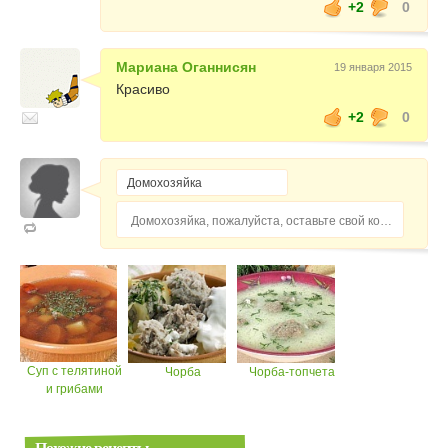
+2
0
Мариана Оганнисян
19 января 2015
Красиво
+2
0
Домохозяйка, пожалуйста, оставьте свой комментарий...
Суп с телятиной
Чорба
Чорба-топчета
и грибами
Похожие рецепты