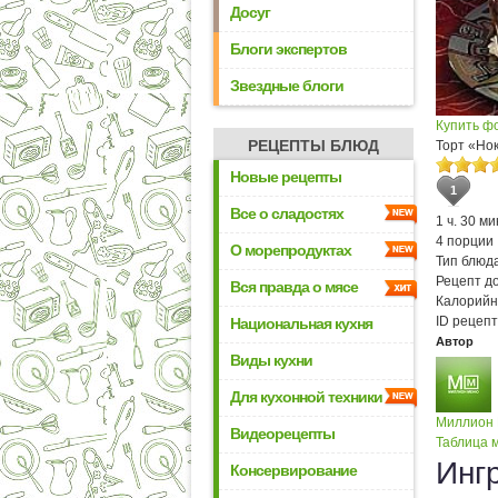
Досуг
Блоги экспертов
Звездные блоги
Купить ф
РЕЦЕПТЫ БЛЮД
Торт «Но
Новые рецепты
1
Все о сладостях
1 ч. 30 ми
4 порции
О морепродуктах
Тип блюда
Рецепт д
Вся правда о мясе
Калорийн
ID рецепт
Национальная кухня
Автор
Виды кухни
Для кухонной техники
Миллион
Видеорецепты
Таблица м
Инг
Консервирование