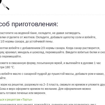
соб приготовления:
астопите на водяной бане, охладите, не давая затвердеть.
лки отделите от желтков. Охладите, добавьте щепотку соли и взбейте,
1/3 нормы сахара, до устойчивой пены.
елтки взбейте с добавлением 2/3 нормы сахара. Когда сахар растворится,
уку, крахмал, миндаль и шоколад, перемешайте. Введите взбитые белки и сн
о перемешайте.
ожите в смазанную форму, посыпанную мукой, и выпекайте в духовке 1 час
при 180 °С.
 взбейте масло с сахарной пудрой до пушистой массы, добавьте ром и какао,
йте.
корж на решетке, разрежьте на 2–3 пласта, смажьте их кремом и уложите дру
. Бока и верх оформите кремом по желанию. Для оформления можно
ать готовое печенье или меренги.
ься к рецептам «Торты»
понравился этот рецепт, пожалуйста, оцените его или поделитесь им с