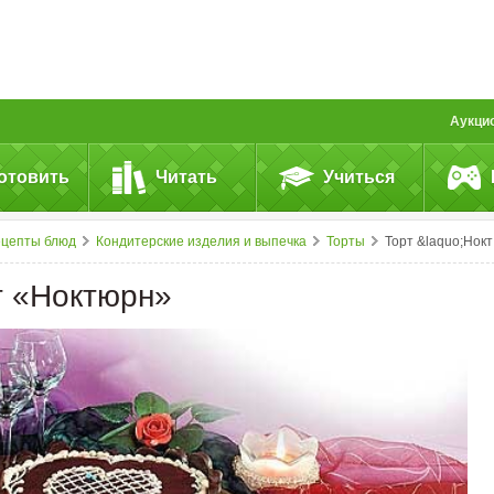
Аукци
отовить
Читать
Учиться
ецепты блюд
Кондитерские изделия и выпечка
Торты
Торт &laquo;Ноктюрн&raquo;
т «Ноктюрн»