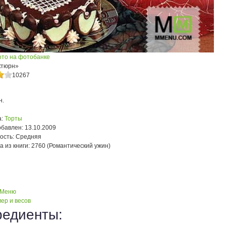
ото на фотобанке
ктюрн»
10267
н.
:
Торты
обавлен:
13.10.2009
ость:
Средняя
а из книги:
2760 (Романтический ужин)
 Меню
ер и весов
редиенты: