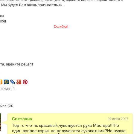
. Мы будем Вам очень признательны.
ся
 код
Ошибка!
та, оцените рецепт
7
лились: 1
ии (5):
Светлана
04 июня 2007
Торт о-ч-е-нь красивый,чувствуется рука Мастера!!!Но
один вопрос-коржи не получаются суховатыми?Не нужно