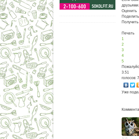
друзьями
Оценить
Поделить
Получить
Печать
1
2
3
4
5
Пожалуйс
3.51
голосов: 
Уже поде
Комментар