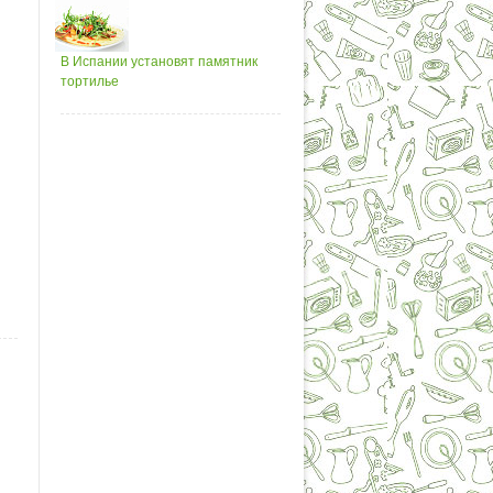
В Испании установят памятник
тортилье