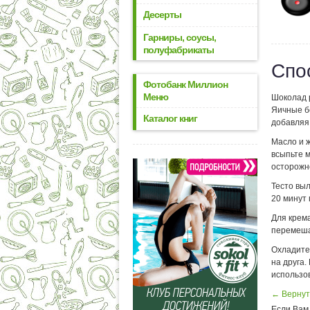
Десерты
Гарниры, соусы,
полуфабрикаты
Спо
Фотобанк Миллион
Меню
Шоколад р
Яичные бе
Каталог книг
добавляя 
Масло и ж
всыпьте м
осторожн
Тесто выл
20 минут 
Для крема
перемеша
Охладите 
на друга
использов
← Вернут
Если Вам 