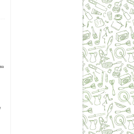
ова
г