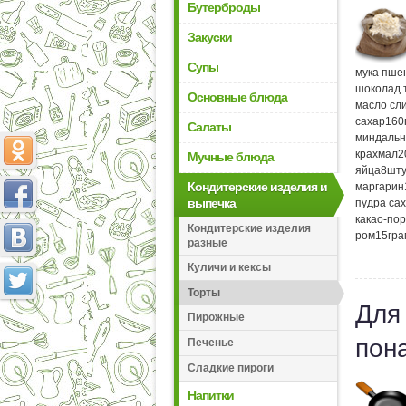
Бутерброды
Закуски
Супы
мука пше
шоколад 
Основные блюда
масло сл
сахар
160
Салаты
миндальн
крахмал
2
Мучные блюда
яйца
8
шту
Кондитерские изделия и
маргарин
выпечка
пудра са
какао-по
Кондитерские изделия
ром
15
гр
разные
Куличи и кексы
Торты
Для
Пирожные
пон
Печенье
Сладкие пироги
Напитки