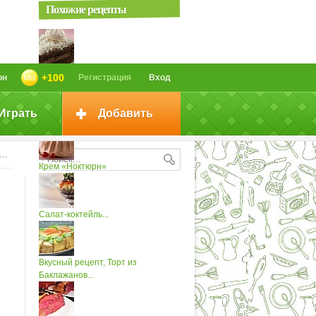
Похожие рецепты
Торт «Ноктюрн» (2)
+100
он
Регистрация
Вход
Играть
Добавить
Коктейль «Любимый ноктюрн»
Крем «Ноктюрн»
Салат-коктейль...
Вкусный рецепт, Торт из
Баклажанов...