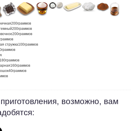
ничная
200
граммов
темный
200
граммов
ивочное
200
граммов
граммов
ая стружка
100
граммов
0
граммов
к
180
граммов
харная
160
граммов
рошок
40
граммов
аммов
 приготовления, возможно, вам
адобятся: