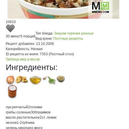
10810
Тип блюда:
Закуски горячие разные
30 минут
5 порций
Вид кухни:
Постные рецепты
Рецепт добавлен:
13.10.2009
Калорийность:
Низкая
ID рецепта из книги:
7353 (Постный стол)
Таблица мер и весов
Ингредиенты:
лук репчатый
2
головки
грибы соленые
300
граммов
масло растительное
2
ст. ложки
чеснок
1-2
зубчика
зелень укропа
по вкусу