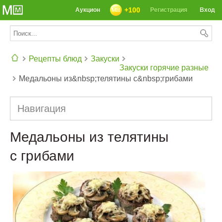
+100
Аукцион
Регистрация
Вход
Рецепты блюд
Закуски
Закуски горячие разные
Медальоны из&nbsp;телятины с&nbsp;грибами
СЕГОДНЯ: 39142 РЕЦЕПТА
Навигация
Медальоны из телятины
с грибами