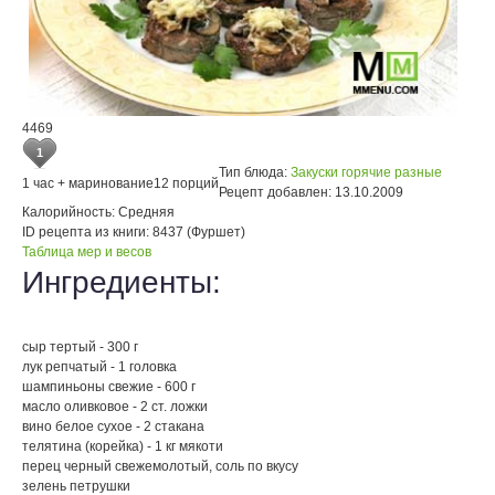
4469
1
Тип блюда:
Закуски горячие разные
1 час + маринование
12 порций
Рецепт добавлен:
13.10.2009
Калорийность:
Средняя
ID рецепта из книги:
8437 (Фуршет)
Таблица мер и весов
Ингредиенты:
сыр тертый - 300 г
лук репчатый - 1 головка
шампиньоны свежие - 600 г
масло оливковое - 2 ст. ложки
вино белое сухое - 2 стакана
телятина (корейка) - 1 кг мякоти
перец черный свежемолотый, соль по вкусу
зелень петрушки