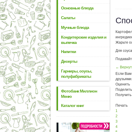
Основные блюда
Салаты
Спо
Мучные блюда
Картофел
Кондитерские изделия и
ингредие
выпечка
Жарьте ол
Для соуса
Напитки
Подавайт
Десерты
← Вернут
Гарниры, соусы,
Если Вам 
полуфабрикаты
друзьями
Оценить
Поделить
Фотобанк Миллион
Получить
Меню
Каталог книг
Печать
1
2
3
4