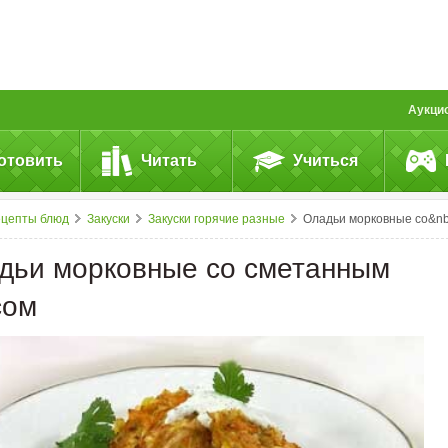
Аукци
отовить
Читать
Учиться
ецепты блюд
Закуски
Закуски горячие разные
Оладьи морковные со&nbsp;сметанным соусо
дьи морковные со сметанным
сом