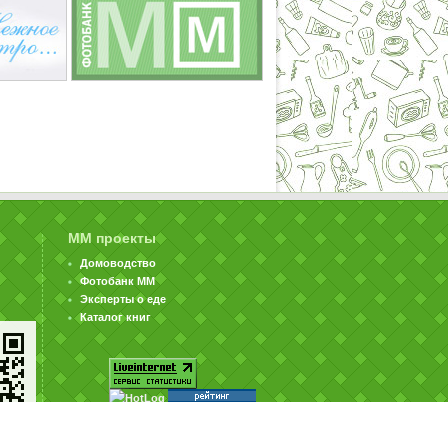
ММ проекты
Домоводство
Фотобанк ММ
Эксперты о еде
Каталог книг