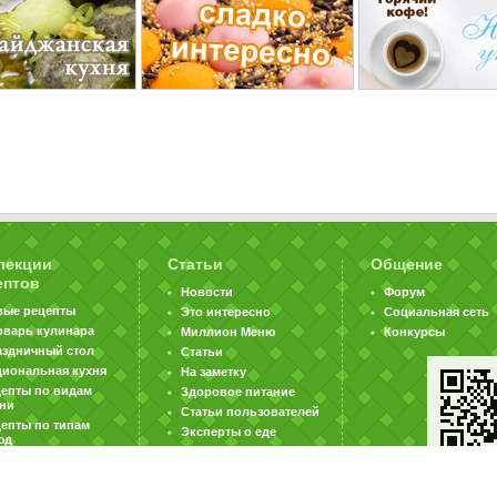
лекции
Статьи
Общение
ептов
Новости
Форум
вые рецепты
Это интересно
Социальная сеть
оварь кулинара
Миллион Меню
Конкурсы
аздничный стол
Статьи
циональная кухня
На заметку
цепты по видам
Здоровое питание
хни
Статьи пользователей
епты по типам
Эксперты о еде
юд