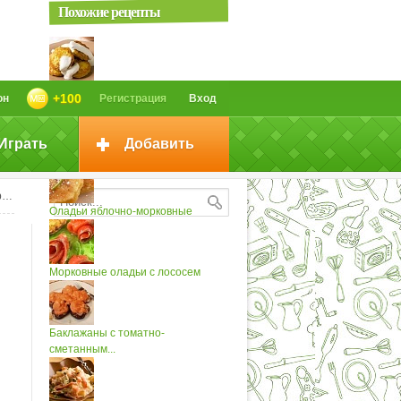
Похожие рецепты
Оладьи морковные (2)
+100
он
Регистрация
Вход
Играть
Добавить
Морковные оладьи
м
Оладьи яблочно-морковные
Морковные оладьи с лососем
Баклажаны с томатно-
сметанным...