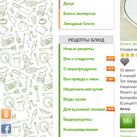
Досуг
Блоги экспертов
Звездные блоги
РЕЦЕПТЫ БЛЮД
Купить ф
Новые рецепты
Оладьи м
Все о сладостях
О морепродуктах
35 минут
8 порций
Вся правда о мясе
Тип блюда
Национал
Национальная кухня
Рецепт д
Калорийн
Виды кухни
ID рецепт
Для кухонной техники
Автор
Видеорецепты
Консервирование
Миллион
Таблица м