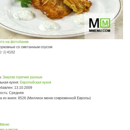
ото на фотобанке
орковные со сметанным соусом
4102
:
Закуски горячие разные
ьная кухня:
Европейская кухня
обавлен:
13.10.2009
ость:
Средняя
а из книги:
8526 (Миллион меню современной Европы)
 Меню
ер и весов