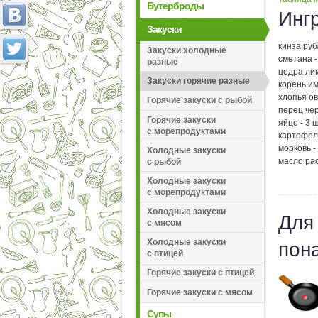
Бутерброды
Инг
Закуски
кинза руб
Закуски холодные
сметана -
разные
цедра лим
Закуски горячие разные
корень им
хлопья ов
Горячие закуски с рыбой
перец чер
Горячие закуски
яйцо - 3 ш
с морепродуктами
картофель
морковь - 
Холодные закуски
масло рас
с рыбой
Холодные закуски
с морепродуктами
Холодные закуски
Для
с мясом
Холодные закуски
пон
с птицей
Горячие закуски с птицей
Горячие закуски с мясом
Супы