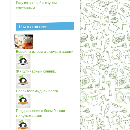
Рагу из овощей с соусом
сметанным
Статьи по теме
Веррины из семги с соусом цацики
Ж / Кулинарный сонник /
Сорок восемь дней поста
Поздравления с Днем России —
Собутыльникам