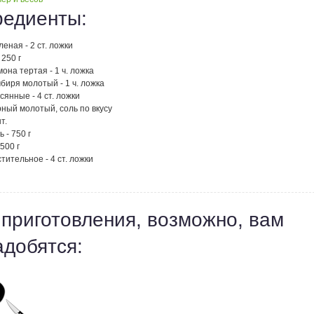
редиенты:
леная - 2 ст. ложки
 250 г
она тертая - 1 ч. ложка
биря молотый - 1 ч. ложка
сянные - 4 ст. ложки
ный молотый, соль по вкусу
т.
 - 750 г
500 г
тительное - 4 ст. ложки
 приготовления, возможно, вам
адобятся: