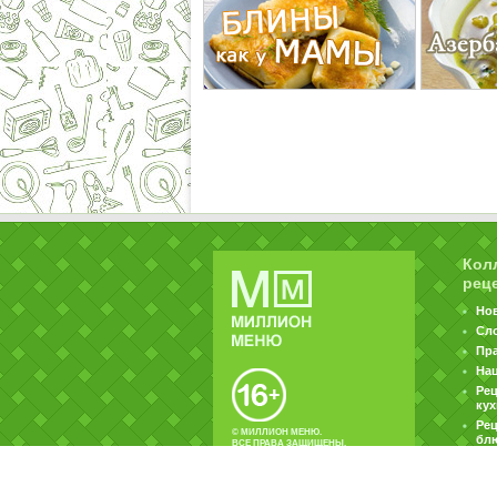
Кол
рец
Но
Сл
Пр
На
Ре
ку
Рец
© МИЛЛИОН МЕНЮ.
бл
ВСЕ ПРАВА ЗАЩИЩЕНЫ.