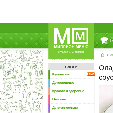
Г
СЕГОДНЯ: 39142 РЕЦЕПТА
Р
Ола
БЛОГИ
Кулинария
соу
Домоводство
Красота и здоровье
Он и она
Детская комната