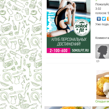
5
Пожалуйс
3.02
голосов: 
Уже поде
Коммента
Оладьи м