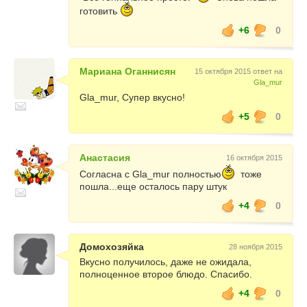
готовить
+6
0
Мариана Оганнисян
15 октября 2015 ответ на
Gla_mur
Gla_mur, Супер вкусно!
+5
0
Анастасия
16 октября 2015
Согласна с Gla_mur полностью
тоже
пошла...еще осталось пару штук
+4
0
Домохозяйка
28 ноября 2015
Вкусно получилось, даже не ожидала,
полноценное второе блюдо. Спасибо.
+4
0