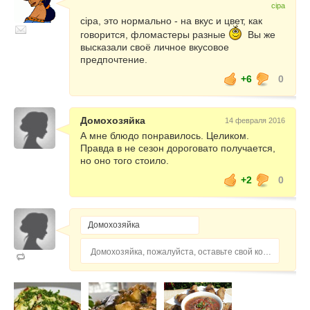
cipa
cipa, это нормально - на вкус и цвет, как
говорится, фломастеры разные
Вы же
высказали своё личное вкусовое
предпочтение.
+6
0
Домохозяйка
14 февраля 2016
А мне блюдо понравилось. Целиком.
Правда в не сезон дороговато получается,
но оно того стоило.
+2
0
Домохозяйка, пожалуйста, оставьте свой комментарий...