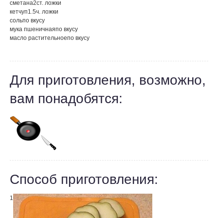
сметана
2
ст. ложки
кетчуп
1.5
ч. ложки
соль
по вкусу
мука пшеничная
по вкусу
масло растительное
по вкусу
Для приготовления, возможно,
вам понадобятся:
Способ приготовления:
1