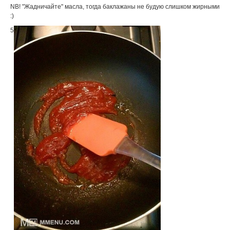
NB! "Жадничайте" масла, тогда баклажаны не будую слишком жирными
:)
5