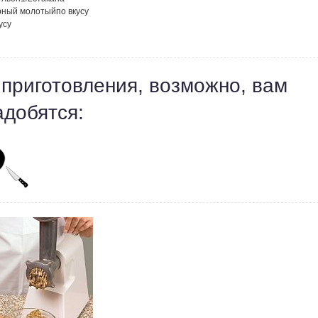
рный молотый
по вкусу
усу
 приготовления, возможно, вам
адобятся: