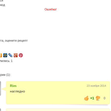
ся
 код
Ошибка!
та, оцените рецепт
7
лились: 1
ии (1):
Rim
23 ноября 2014
наглядно
+1
0