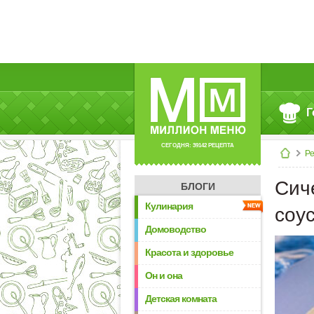
Г
СЕГОДНЯ: 39142 РЕЦЕПТА
Р
Сич
БЛОГИ
Кулинария
соу
Домоводство
Красота и здоровье
Он и она
Детская комната