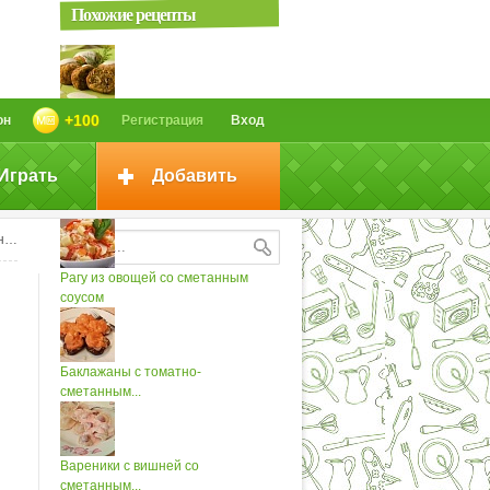
Похожие рецепты
Крокеты грибные со сметанным...
+100
он
Регистрация
Вход
Играть
Добавить
Шницель из капусты со
сметанным...
ом
Рагу из овощей со сметанным
соусом
Баклажаны с томатно-
сметанным...
Вареники с вишней со
сметанным...