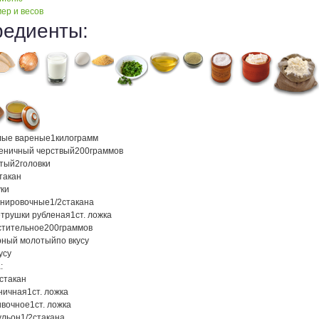
ер и весов
редиенты:
лые вареные
1
килограмм
еничный черствый
200
граммов
атый
2
головки
такан
ки
анировочные
1/2
стакана
етрушки рубленая
1
ст. ложка
стительное
200
граммов
рный молотый
по вкусу
усу
:
стакан
ничная
1
ст. ложка
ивочное
1
ст. ложка
ульон
1/2
стакана