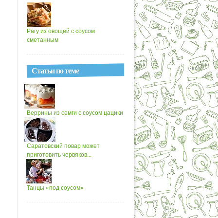
Рагу из овощей с соусом
сметанным
Статьи по теме
Веррины из семги с соусом цацики
Саратовский повар может
приготовить червяков...
Танцы «под соусом»