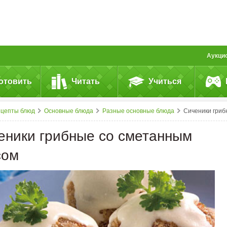
Аукци
отовить
Читать
Учиться
ецепты блюд
Основные блюда
Разные основные блюда
Сиченики грибные со сметанным соус
еники грибные со сметанным
сом