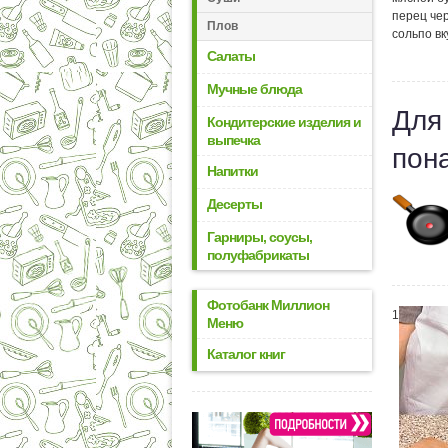
перец че
Плов
соль
по вк
Салаты
Мучные блюда
Для
Кондитерские изделия и
выпечка
пон
Напитки
Десерты
Гарниры, соусы,
полуфабрикаты
Фотобанк Миллион
1
Меню
Каталог книг