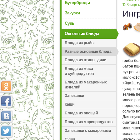
Бутерброды
Таблица м
Инг
Закуски
Супы
Основные блюда
Блюда из рыбы
Разные основные блюда
Блюда из птицы, дичи
грибы бе
батон пш
Блюда из мяса
лук репч
и субпродуктов
молоко
1
с
Блюда из макаронных
яйца
2
шту
изделий
сухари п
зелень п
Запеканки
масло ра
Каши
перец че
соль
по вк
Блюда из овощей
Для соуса
Блюда из морепродуктов
сметана
1
мука пше
Запеканки с макаронами
масло сл
Суши
мясной б