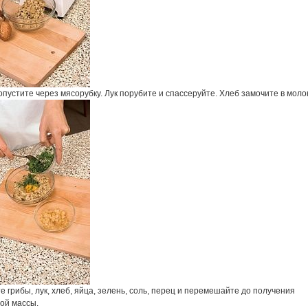
пустите через мясорубку. Лук порубите и спассеруйте. Хлеб замочите в моло
 грибы, лук, хлеб, яйца, зелень, соль, перец и перемешайте до получения
ой массы.