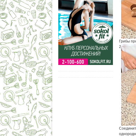
Грибы про
2
Соедините
однородн