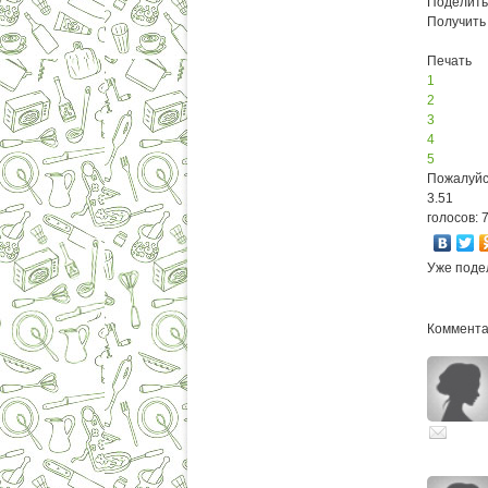
Поделить
Получить
Печать
1
2
3
4
5
Пожалуйс
3.51
голосов: 
Уже поде
Комментар