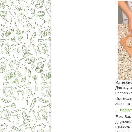
3
Из грибно
Для соуса
непрерывн
При пода
зеленью.
← Вернут
Если Вам 
друзьями
Оценить