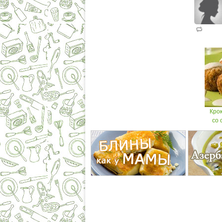
Кро
со 