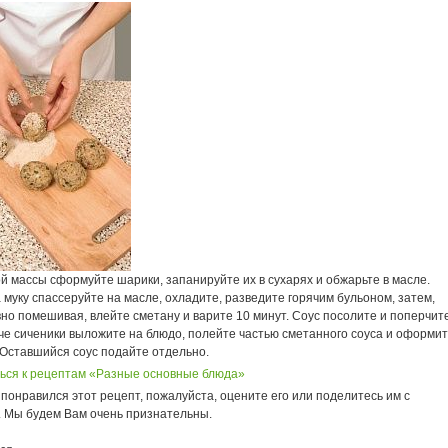
й массы сформуйте шарики, запанируйте их в сухарях и обжарьте в масле.
 муку спассеруйте на масле, охладите, разведите горячим бульоном, затем,
о помешивая, влейте сметану и варите 10 минут. Соус посолите и поперчите
че сиченики выложите на блюдо, полейте частью сметанного соуса и оформи
 Оставшийся соус подайте отдельно.
ься к рецептам «Разные основные блюда»
понравился этот рецепт, пожалуйста, оцените его или поделитесь им с
. Мы будем Вам очень признательны.