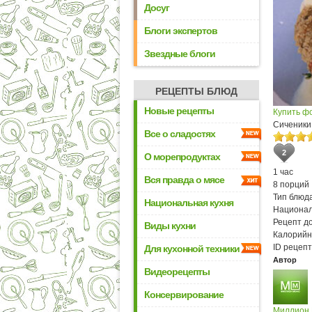
Досуг
Блоги экспертов
Звездные блоги
РЕЦЕПТЫ БЛЮД
Новые рецепты
Купить ф
Сиченики
Все о сладостях
2
О морепродуктах
1 час
Вся правда о мясе
8 порций
Тип блюда
Национальная кухня
Национал
Рецепт д
Виды кухни
Калорийн
ID рецепт
Для кухонной техники
Автор
Видеорецепты
Консервирование
Миллион