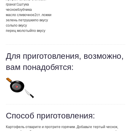
гранат
1
штука
чеснок
4
зубчика
масло сливочное
2
ст. ложки
зелень петрушки
по вкусу
соль
по вкусу
перец молотый
по вкусу
Для приготовления, возможно,
вам понадобятся:
Способ приготовления:
Картофель отварите и протрите горячим. Добавьте тертый чеснок,