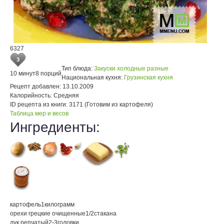
6327
3
Тип блюда:
Закуски холодные разные
10 минут
8 порций
Национальная кухня:
Грузинская кухня
Рецепт добавлен:
13.10.2009
Калорийность:
Средняя
ID рецепта из книги:
3171 (Готовим из картофеля)
Таблица мер и весов
Ингредиенты:
картофель
1
килограмм
орехи грецкие очищенные
1/2
стакана
лук репчатый
2-3
головки