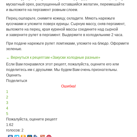
мускатный орех, распущенный оставшийся желатин, перемешайте
и выложите на пергамент ровным слоем.
Перец ошпарьте, снимите кожицу, охладите. Мякоть нарежьте
кусочками и уложите поверх курицы. Сырную массу, сняв пергамент,
выложите на перец, края куриной массы соедините над сырной
и заверните рулет в пергамент. Выдержите в холодильнике 2 часа.
При подаче нарежьте рулет ломтиками, уложите на блюдо. Оформите
зеленью.
← Вернуться к рецептам «Закуски холодные разные»
Если Вам понравился этот рецепт, пожалуйста, оцените его или
поделитесь им с друзьями. Мы будем Вам очень признательны.
Оценить
Поделиться
Ошибка!
1
2
3
4
5
Пожалуйста, оцените рецепт
1.62
голосов: 2