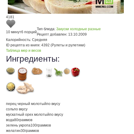
4181
Тип блюда:
Закуски холодные разные
10 минут
6 порций
Рецепт добавлен:
13.10.2009
Калорийность:
Средняя
ID рецепта из книги:
4392 (Рулеты и рулетики)
Таблица мер и весов
Ингредиенты:
перец черный молотый
по вкусу
соль
по вкусу
мускатный орех молотый
по вкусу
вода
80
граммов
зелень укропа
100
граммов
желатин
30
граммов