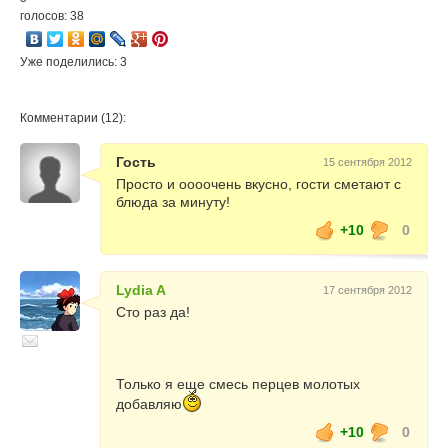
голосов: 38
Уже поделились: 3
Комментарии (12):
Гость
15 сентября 2012
Просто и оооочень вкусно, гости сметают с
блюда за минуту!
+10
0
Lydia A
17 сентября 2012
Сто раз да!
Только я еще смесь перцев молотых
добавляю
+10
0