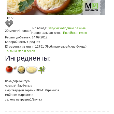
11677
9
Тип блюда:
Закуски холодные разные
20 минут
4 порции
Национальная кухня:
Еврейская кухня
Рецепт добавлен:
14.09.2012
Калорийность:
Средняя
ID рецепта из книги:
12751 (Любимые еврейские блюда)
Таблица мер и весов
Ингредиенты:
помидоры
4
штуки
чеснок
4-5
зубчиков
сыр твердый тертый
100-150
граммов
майонез
70
граммов
зелень петрушки
1/2
пучка