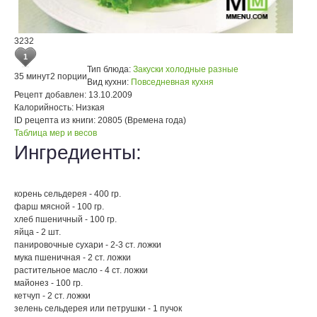
3232
1
Тип блюда:
Закуски холодные разные
35 минут
2 порции
Вид кухни:
Повседневная кухня
Рецепт добавлен:
13.10.2009
Калорийность:
Низкая
ID рецепта из книги:
20805 (Времена года)
Таблица мер и весов
Ингредиенты:
корень сельдерея - 400 гр.
фарш мясной - 100 гр.
хлеб пшеничный - 100 гр.
яйца - 2 шт.
панировочные сухари - 2-3 ст. ложки
мука пшеничная - 2 ст. ложки
растительное масло - 4 ст. ложки
майонез - 100 гр.
кетчуп - 2 ст. ложки
зелень сельдерея или петрушки - 1 пучок