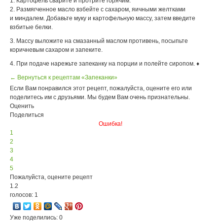
1. Картофель сварите и протрите горячим.
2. Размягченное масло взбейте с сахаром, яичными желтками
и миндалем. Добавьте муку и картофельную массу, затем введите
взбитые белки.
3. Массу выложите на смазанный маслом противень, посыпьте
коричневым сахаром и запеките.
4. При подаче нарежьте запеканку на порции и полейте сиропом. ♦
← Вернуться к рецептам «Запеканки»
Если Вам понравился этот рецепт, пожалуйста, оцените его или
поделитесь им с друзьями. Мы будем Вам очень признательны.
Оценить
Поделиться
Ошибка!
1
2
3
4
5
Пожалуйста, оцените рецепт
1.2
голосов: 1
Уже поделились: 0