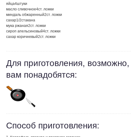
яйца
4
штуки
масло сливочное
4
ст. ложки
миндаль обжаренный
2
ст. ложки
сахар
1/2
стакана
мука ржаная
2
ст. ложки
сироп апельсиновый
4
ст. ложки
сахар коричневый
2
ст. ложки
Для приготовления, возможно,
вам понадобятся:
Способ приготовления: