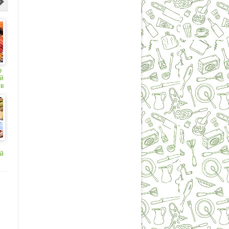
в
ой
 в
ой