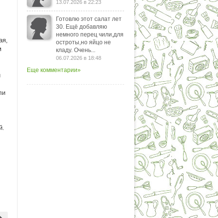
13.07.2026 в 22:23
Готовлю этот салат лет
30. Ещё добавляю
немного перец чили,для
ая,
остроты,но яйцо не
м
кладу. Очень...
06.07.2026 в 18:48
Еще комментарии»
й
ли
й.