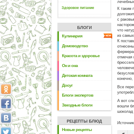
лечебных
Здоровое питание
К таким 
долгожит
с раковы
насторож
БЛОГИ
что нату
из самых
Кулинария
К постав
Домоводство
отнесены
фермерам
Красота и здоровье
отмечая 
брюссель
Он и она
человече
безуслов
Детская комната
конечно,
Досуг
Все пере
употребл
Блоги экспертов
А вот сп
Звездные блоги
вошли бл
шоколад 
РЕЦЕПТЫ БЛЮД
Источни
Новые рецепты