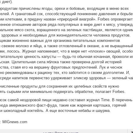
 диет).
продуктам причислены ягоды, орехи и бобовые, входящие в меню всех
елей. А гранатовый сок, способствующий понижению давления и борьбе
ми клетками, в придачу назван «природной виагрой». Forbes опровергает
енное отношение авторов ряда популярных в мире диет к мясу, утвержд
ральное мясо скота, взращенного на зеленых пастбищах, является одни
 здоровых и необходимых для жизнедеятельности человека продуктов.
щикам жизненно важных для организма питательных компонентов
 свежее молоко и яйца, а также отловленный в океане, а не выращенны
и, лосось. Журнал напоминает, что в мире нет «плохих» овощей, особо
питательную ценность капусты —
будь-то
обычная кочанная, брокколи и
ская. Целительная сила яблока также проверена долгой историей
ства, ставя его на вершину фруктовых предпочтений. Лук и чеснок
но рекомендованы к рациону тех, кто заботится о своем долголетии. И,
 среди напитков первенство удерживает эликсир здоровья — зеленый ча
численные продукты для сохранения их целебных свойств нужно
ять сырыми или минимально подвергать обработке, полагает Forbes.
исок самой нездоровой пищи недавно составил журнал Time. В перечень
юда американского фаст-фуда, такие как жареная картошка, горячий
и шоколадный коктейль. А еще восточные кебабы и шаурма.
к: MIGnews.com