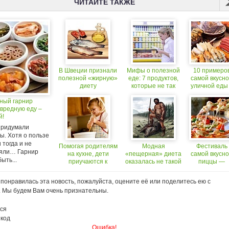
ЧИТАЙТЕ ТАКЖЕ
В Швеции признали
Мифы о полезной
10 примеро
полезной «жирную»
еде: 7 продуктов,
самой вкусн
диету
которые не так
уличной еды
хороши, как мы
мире
ный гарнир
привыкли думать
 вредную еду –
й!
придумали
ы. Хотя о пользе
 тогда и не
Помогая родителям
Модная
Фестиваль
яли… Гарнир
на кухне, дети
«пещерная» диета
самой вкусн
ыть...
приучаются к
оказалась не такой
пиццы —
полезной еде
полезной, как
открылся!
думали
понравилась эта новость, пожалуйста, оцените её или поделитесь ею с
. Мы будем Вам очень признательны.
ся
 код
Ошибка!