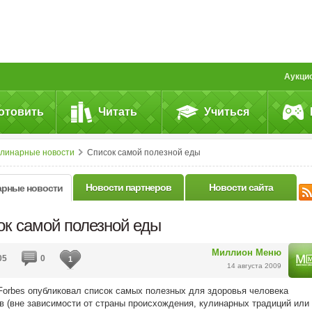
Аукци
отовить
Читать
Учиться
улинарные новости
Список самой полезной еды
Новости партнеров
Новости сайта
арные новости
ок самой полезной еды
Миллион Меню
05
0
1
14 августа 2009
orbes опубликовал список самых полезных для здоровья человека
в (вне зависимости от страны происхождения, кулинарных традиций или