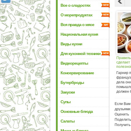
Все о сладостях
О морепродуктах
Вся правда о мясе
Национальная кухня
Виды кухни
Для кухонной техники
Правиль
сделает
Видеорецепты
полезно
Консервирование
Гарнир 
француз
Бутерброды
дела они
помышл
должен б
Закуски
Супы
Если Вам 
друзьями
Основные блюда
Оценить
Поделить
Салаты
Получить
Мучные блюда