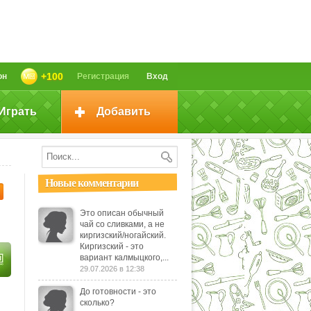
+100
он
Регистрация
Вход
Играть
Добавить
Новые комментарии
Это описан обычный
чай со сливками, а не
киргизский/ногайский.
Киргизский - это
вариант калмыцкого,...
29.07.2026 в 12:38
До готовности - это
сколько?