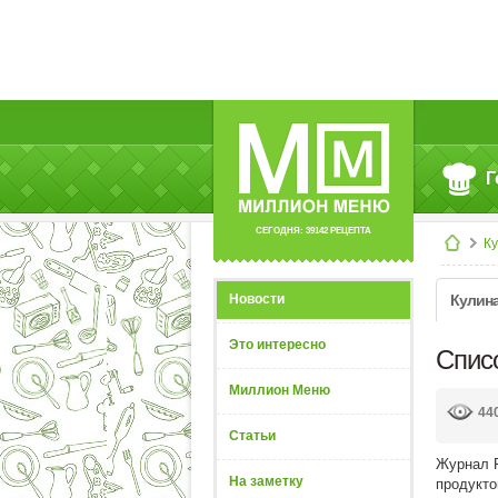
Г
СЕГОДНЯ: 39142 РЕЦЕПТА
К
Новости
Кулин
Это интересно
Спис
Миллион Меню
44
Статьи
Журнал F
На заметку
продукто