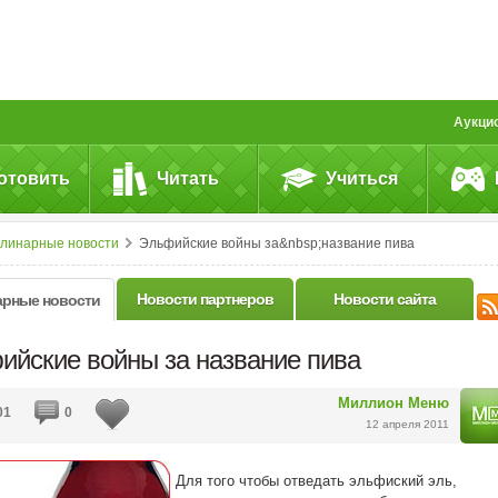
Аукци
отовить
Читать
Учиться
улинарные новости
Эльфийские войны за&nbsp;название пива
Новости партнеров
Новости сайта
арные новости
ийские войны за название пива
Миллион Меню
01
0
12 апреля 2011
Для того чтобы отведать эльфиский эль,