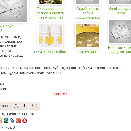
Пиво домашнее
Скумбриевые
Хлеб со вкус
разное. Рецепты
войны
пива
приготовления
продолжаются
домашнего пива
, а одно
.Дрожжи для пива
е!
я, что люди,
 похвальное
ие следить
В России упа
 весом,
ОРАНЖевые войны
Суп из пива
продажи пив
я выбирать...
понравилась эта новость, пожалуйста, оцените её или поделитесь ею с
. Мы будем Вам очень признательны.
ся
 код
Ошибка!
ересно
1
та, оцените новость
лились: 0