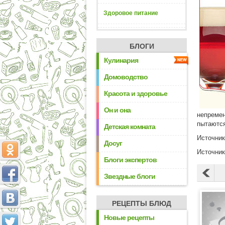
Здоровое питание
БЛОГИ
Кулинария
Домоводство
Красота и здоровье
Он и она
непремен
пытаются
Детская комната
Источни
Досуг
Источни
Блоги экспертов
Звездные блоги
РЕЦЕПТЫ БЛЮД
Новые рецепты