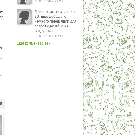
13.07.2026 в 22:23
ny
Готовлю этот салат лет
30. Ещё добавляю
ad
немного перец чили,для
остроты,но яйцо не
кладу. Очень...
06.07.2026 в 18:48
Еще комментарии»
ры,
м»
.