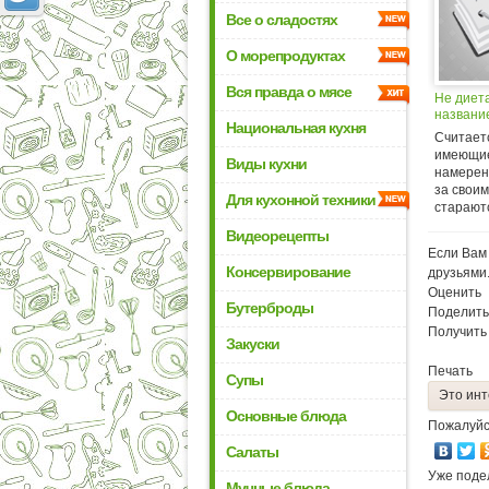
Все о сладостях
О морепродуктах
Вся правда о мясе
Не диета
названи
Национальная кухня
Считаетс
имеющие
Виды кухни
намерен
за своим
Для кухонной техники
стараютс
Видеорецепты
Если Вам 
Консервирование
друзьями
Оценить
Бутерброды
Поделить
Получить
Закуски
Печать
Супы
Это инт
Основные блюда
Пожалуйс
Салаты
Уже поде
Мучные блюда