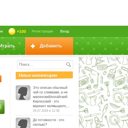
+100
он
Регистрация
Вход
Играть
Добавить
Новые комментарии
Это описан обычный
чай со сливками, а не
киргизский/ногайский.
Киргизский - это
вариант калмыцкого,...
29.07.2026 в 12:38
До готовности - это
сколько?