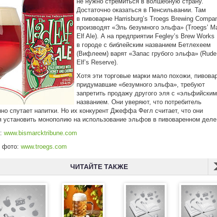
не нужно стремиться в волшебную страну.
Достаточно оказаться в Пенсильвании. Там
в пивоварне Harrisburg’s Troegs Brewing Compa
производят «Эль безумного эльфа» (Troegs’ M
Elf Ale). А на предприятии Fegley’s Brew Works
в городе с библейским названием Бетлехеем
(Вифлеем) варят «Запас грубого эльфа» (Rude
Elf’s Reserve).
Хотя эти торговые марки мало похожи, пивова
придумавшие «безумного эльфа», требуют
запретить продажу другого эля с «эльфийски
названием. Они уверяют, что потребитель
но спутает напитки. Но их конкурент Джеффа Фегл считает, что они
 установить монополию на использование эльфов в пивоваренном деле
к:
www.bismarcktribune.com
к фото:
www.troegs.com
ЧИТАЙТЕ ТАКЖЕ