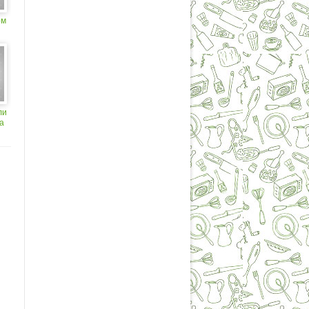
ом
ли
а