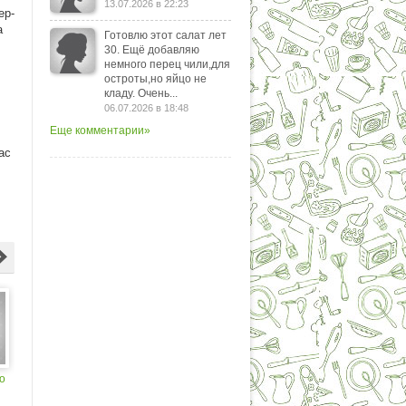
13.07.2026 в 22:23
ер-
а
Готовлю этот салат лет
30. Ещё добавляю
немного перец чили,для
остроты,но яйцо не
кладу. Очень...
06.07.2026 в 18:48
Еще комментарии»
ас
о