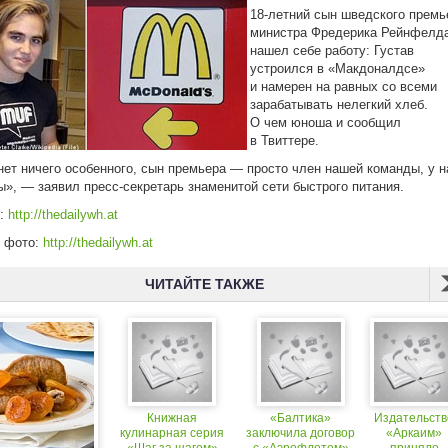
18-летний сын шведского премь
министра Фредерика Рейнфелд
нашел себе работу: Густав
устроился в «Макдоналдсе»
и намерен на равных со всеми
зарабатывать нелегкий хлеб.
О чем юноша и сообщил
в Твиттере.
нет ничего особенного, сын премьера — просто член нашей команды, у н
ы», — заявил пресс-секретарь знаменитой сети быстрого питания.
к:
http://thedailywh.at
к фото:
http://thedailywh.at
ЧИТАЙТЕ ТАКЖЕ
Книжная
«Балтика»
Издательств
кулинарная серия
заключила договор
«Аркаим»