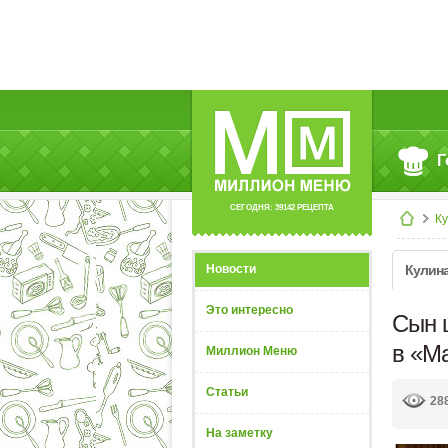
Г
СЕГОДНЯ: 39142 РЕЦЕПТА
К
Новости
Кулин
Это интересно
Сын 
в «М
Миллион Меню
Статьи
28
На заметку