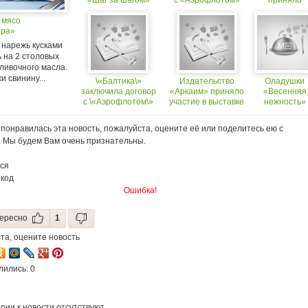
«Шаг за шагом»
с «Аэрофлотом»
приняло
челябинского
о поставке пива
участие
 мясо
издательства
в выставке
ера»
«Аркаим» признана
«Пир 2003»
лучшей в мире
 нарежь кусками
за 2004 год
 на 2 столовых
ливочного масла.
 свинину...
\«Балтика\»
Издательство
Оладушки
заключила договор
«Аркаим» приняло
«Весенняя
с \«Аэрофлотом\»
участие в выставке
нежность»
о поставке пива
«Пир 2003»
с соусом
«Цацики»
понравилась эта новость, пожалуйста, оцените её или поделитесь ею с
. Мы будем Вам очень признательны.
ся
 код
Ошибка!
ересно
1
та, оцените новость
лились: 0
рии к новости отсутствуют