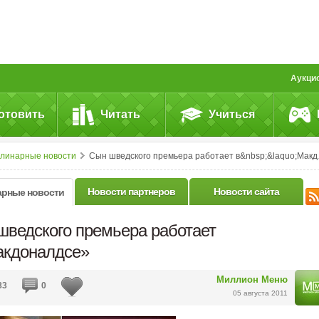
Аукци
отовить
Читать
Учиться
улинарные новости
Сын шведского премьера работает в&nbsp;&laquo;Макдоналдсе&raquo;
Новости партнеров
Новости сайта
арные новости
шведского премьера работает
акдоналдсе»
Миллион Меню
83
0
05 августа 2011