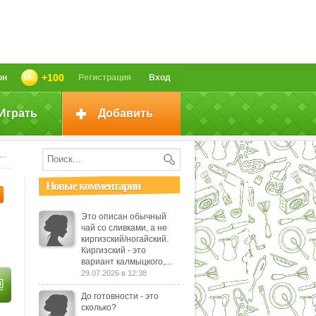
+100
он
Регистрация
Вход
Играть
Добавить
Новые комментарии
Это описан обычный
чай со сливками, а не
киргизский/ногайский.
Киргизский - это
вариант калмыцкого,...
29.07.2026 в 12:38
До готовности - это
сколько?