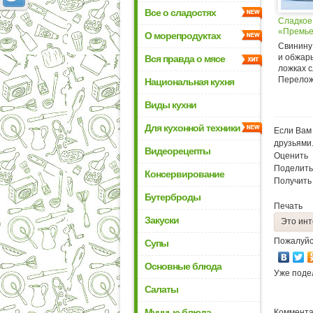
Все о сладостях
Сладкое
«Премь
О морепродуктах
Свинину
и обжарь
Вся правда о мясе
ложках с
Переложи
Национальная кухня
Виды кухни
Для кухонной техники
Если Вам 
друзьями
Видеорецепты
Оценить
Поделить
Консервирование
Получить
Бутерброды
Печать
Закуски
Это инт
Пожалуйс
Супы
Основные блюда
Уже поде
Салаты
Мучные блюда
Коммента