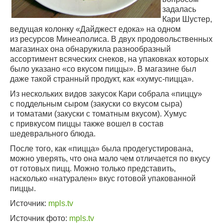
задалась
Кари Шустер,
ведущая колонку «Дайджест едока» на одном
из ресурсов Минеаполиса. В двух продовольственных
магазинах она обнаружила разнообразный
ассортимент всяческих снеков, на упаковках которых
было указано «со вкусом пиццы». В магазине был
даже такой странный продукт, как «хумус-пицца».
Из нескольких видов закусок Кари собрала «пиццу»
с поддельным сыром (закуски со вкусом сыра)
и томатами (закуски с томатным вкусом). Хумус
с привкусом пиццы также вошел в состав
шедеврального блюда.
После того, как «пицца» была продегустирована,
можно уверять, что она мало чем отличается по вкусу
от готовых пицц. Можно только представить,
насколько «натурален» вкус готовой упакованной
пиццы.
Источник:
mpls.tv
Источник фото:
mpls.tv