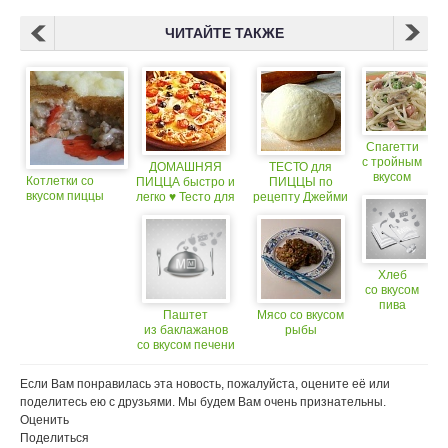
ЧИТАЙТЕ ТАКЖЕ
Спагетти
с тройным
ДОМАШНЯЯ
ТЕСТО для
вкусом
Котлетки со
ПИЦЦА быстро и
ПИЦЦЫ по
вкусом пиццы
легко ♥ Тесто для
рецепту Джейми
пиццы рецепт
Оливера –
Идеальное Тесто
для Пиццы!
Хлеб
со вкусом
пива
Паштет
Мясо со вкусом
из баклажанов
рыбы
со вкусом печени
Если Вам понравилась эта новость, пожалуйста, оцените её или
поделитесь ею с друзьями. Мы будем Вам очень признательны.
Оценить
Поделиться