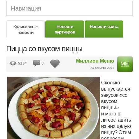
Навигация
Новости
Новости сайта
Кулинарные
партнеров
новости
Пицца со вкусом пиццы
Миллион Меню
5134
0
24 августа 2011
Сколько
выпускается
закусок «со
вкусом
пиццы»
и можно
ли составить
из них целую
пиццу? Этим
вопросом