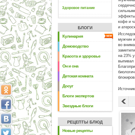
сердечно
Здоровое питание
сильным
эффекты 
кофе и ч
и атерос
БЛОГИ
Исследов
Кулинария
мужчин и
во внима
Домоводство
заметили
на 23% у
Красота и здоровье
выпивал 
Он и она
Благопри
биологич
Детская комната
блокиров
Досуг
Источник
Блоги экспертов
Звездные блоги
РЕЦЕПТЫ БЛЮД
Новые рецепты