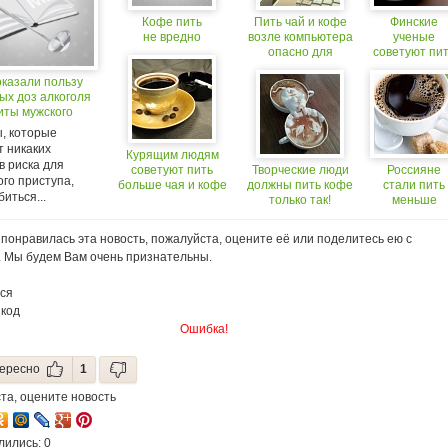
Кофе пить
Пить чай и кофе
Финские
не вредно
возле компьютера
ученые
опасно для
советуют пи
здоровья
кофе при
оказали пользу
похмелье.
ых доз алкоголя
(18+)
иты мужского
, которые
т никаких
Курящим людям
в риска для
советуют пить
Творческие люди
Россияне
го приступа,
больше чая и кофе
должны пить кофе
стали пить
биться...
только так!
меньше
молока и
больше коф
понравилась эта новость, пожалуйста, оцените её или поделитесь ею с
. Мы будем Вам очень признательны.
ся
 код
Ошибка!
ересно
1
та, оцените новость
лились: 0