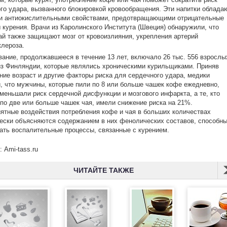
го удара, вызванного блокировкой кровообращения. Эти напитки облада
и антиокислительными свойствами, предотвращающими отрицательные
курения. Врачи из Каролинского Института (Швеция) обнаружили, что
ай также защищают мозг от кровоизлияния, укрепления артерий
клероза.
ание, продолжавшееся в течение 13 лет, включало 26 тыс. 556 взрослы
з Финляндии, которые являлись хроническими курильщиками. Приняв
ние возраст и другие факторы риска для сердечного удара, медики
, что мужчины, которые пили по 8 или больше чашек кофе ежедневно,
меньшали риск сердечной дисфункции и мозгового инфаркта, а те, кто
по две или больше чашек чая, имели снижение риска на 21%.
ятные воздействия потребления кофе и чая в больших количествах
ески объясняются содержанием в них фенолических составов, способн
ать воспалительные процессы, связанные с курением.
: Ami-tass.ru
ЧИТАЙТЕ ТАКЖЕ