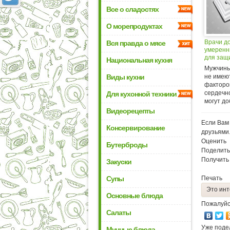
Все о сладостях
О морепродуктах
Врачи д
Вся правда о мясе
умеренн
для защ
Национальная кухня
сердца
Мужчины
Виды кухни
не имею
факторо
сердечно
Для кухонной техники
могут до
Видеорецепты
Если Вам 
Консервирование
друзьями
Оценить
Бутерброды
Поделить
Получить
Закуски
Супы
Печать
Это инт
Основные блюда
Пожалуйс
Салаты
Уже поде
Мучные блюда