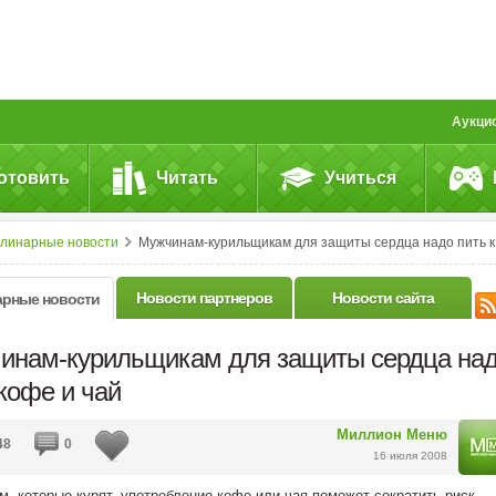
Аукци
отовить
Читать
Учиться
улинарные новости
Мужчинам-курильщикам для защиты сердца надо пить кофе и&nbsp;чай
Новости партнеров
Новости сайта
арные новости
инам-курильщикам для защиты сердца на
кофе и чай
Миллион Меню
48
0
16 июля 2008
, которые курят, употребление кофе или чая поможет сократить риск