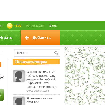
+100
он
Регистрация
Вход
Играть
Добавить
Новые комментарии
Это описан обычный
до
чай со сливками, а не
киргизский/ногайский.
Киргизский - это
вариант калмыцкого,...
29.07.2026 в 12:38
До готовности - это
сколько?