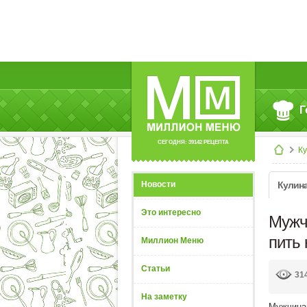
Г
СЕГОДНЯ: 39142 РЕЦЕПТА
К
Новости
Кулин
Это интересно
Мужч
пить 
Миллион Меню
Статьи
31
На заметку
Мужчинам