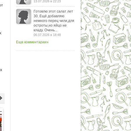
13.07.2026 в 22:23
ют
Готовлю этот салат лет
30. Ещё добавляю
немного перец чили,для
остроты,но яйцо не
кладу. Очень...
х
06.07.2026 в 18:48
Еще комментарии»
ых