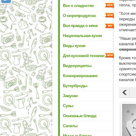
тепла, п
Все о сладостях
"Хотя ме
О морепродуктах
периоды 
ожирению
Вся правда о мясе
отмечает
Национальная кухня
"Наши ре
каналов 
Виды кухни
ожирен
Для кухонной техники
Кроме то
выключен
Видеорецепты
хранятся
спортсме
Консервирование
каналов 
Бутерброды
Закуски
Супы
Основные блюда
Салаты
Мучные блюда