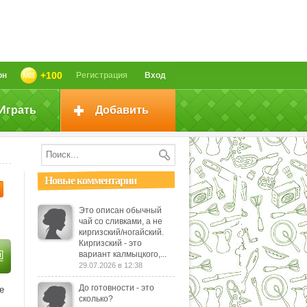
+100
он
Регистрация
Вход
Играть
Добавить
Новые комментарии
Это описан обычный
чай со сливками, а не
киргизский/ногайский.
Киргизский - это
вариант калмыцкого,...
29.07.2026 в 12:38
До готовности - это
е
сколько?