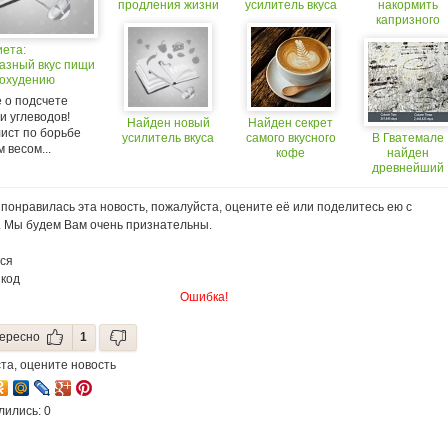
продления жизни
усилитель вкуса
накормить
капризного
ребенка
иета:
овощами
азный вкус пищи
похудению
 о подсчете
и углеводов!
Найден новый
Найден секрет
ист по борьбе
усилитель вкуса
самого вкусного
В Гватемале
 весом...
кофе
найден
древнейший
астрономическ
календарь май
понравилась эта новость, пожалуйста, оцените её или поделитесь ею с
. Мы будем Вам очень признательны.
ся
 код
Ошибка!
ересно
1
та, оцените новость
лились: 0