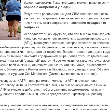
более поджарыми. Такая методика может применяться и
борьбе с ожирением
у людей.
Результаты работы ученых для США большая ценность,
так как там по данным Американской ассоциации ожирен
почти
треть всего взрослого населения страдают от
ожирения
.
Исследователи обнаружили, что при выключении калие
каналов, которые чувствительны к аденозинтрифосфату
(АТФ), молекула в клетках, которая отвечает за сохране
 необходимой организму, чтобы делать практически все, заставляла мы
больше энергии, что делало их стройнее. Эффект проявлялся даже когд
рмили пищей с высоким содержанием жира (более того, их длительное
ржали на такой "западной" диете). И все же мыши оставались сухопары
жении всей их жизни, отмечают ученые из клиники Майо, Университета
ова, Университета Коннектикута и Нью-йоркского университета. Об этом
щили в журнале Cell Metabolism (Обменные процессы в клетках).
именуемые KATP, - воспринимают молекулы АТФ в клетках, они
ют работу мышц в соответствии с тем, что они обнаруживают. Обычно
ATP вступают в действие, чтобы ограничить продолжительность или
у работы сердца и мышц, чтобы предотвратить чрезмерный расход
овав у мышей работу этого механизма, исследователи заставили своих
ых сжигать больше запасенной энергии, выделяя большее количество