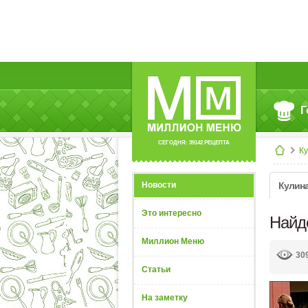
Г
СЕГОДНЯ: 39142 РЕЦЕПТА
К
Новости
Кулин
Это интересно
Найд
Миллион Меню
30
Статьи
На заметку