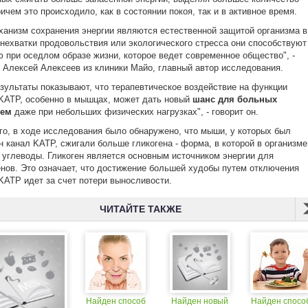
ричем это происходило, как в состоянии покоя, так и в активное время.
ханизм сохранения энергии являются естественной защитой организма в
нехватки продовольствия или экологического стресса они способствуют
 при оседлом образе жизни, которое ведет современное общество", -
 Алексей Алексеев из клиники Майо, главный автор исследования.
зультаты показывают, что терапевтическое воздействие на функции
KATP, особенно в мышцах, может дать новый
шанс для больных
ием
даже при небольших физических нагрузках", - говорит он.
го, в ходе исследования было обнаружено, что мыши, у которых был
 канал KATP, сжигали больше гликогена - форма, в которой в организме
 углеводы. Гликоген является основным источником энергии для
нов. Это означает, что достижение большей худобы путем отключения
KATP идет за счет потери выносливости.
ЧИТАЙТЕ ТАКЖЕ
Найден способ
Найден новый
Найден спосо