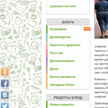
Здоровое питание
БЛОГИ
Кулинария
Домоводство
Красота и здоровье
энергии,
сжигать 
Он и она
мышей ко
время де
Детская комната
на протя
штата Ай
Досуг
они сооб
Блоги экспертов
Каналы, 
регулиру
Звездные блоги
каналы K
амплитуд
энергии.
РЕЦЕПТЫ БЛЮД
Заблокир
Новые рецепты
подопытн