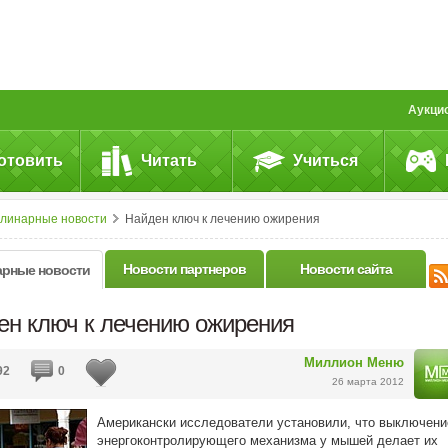
Аукци
отовить
Читать
Учиться
улинарные новости
Найден ключ к лечению ожирения
Новости партнеров
Новости сайта
арные новости
ен ключ к лечению ожирения
Миллион Меню
92
0
26 марта 2012
Американски исследователи установили, что выключени
энергоконтролирующего механизма у мышей делает их