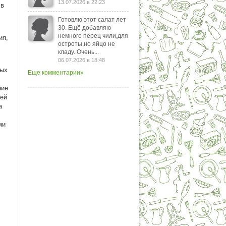
13.07.2026 в 22:23
 в
Готовлю этот салат лет
30. Ещё добавляю
немного перец чили,для
ия,
остроты,но яйцо не
кладу. Очень...
06.07.2026 в 18:48
вых
Еще комментарии»
ние
шей
а
ми