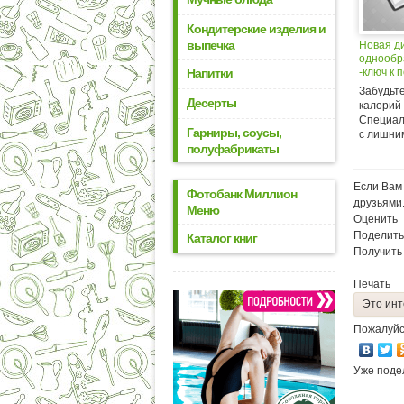
Кондитерские изделия и
выпечка
Новая д
однообр
Напитки
-ключ к 
Забудьте
Десерты
калорий 
Специал
Гарниры, соусы,
с лишним
полуфабрикаты
Если Вам 
Фотобанк Миллион
друзьями
Меню
Оценить
Поделить
Каталог книг
Получить
Печать
Это инт
Пожалуйс
Уже поде