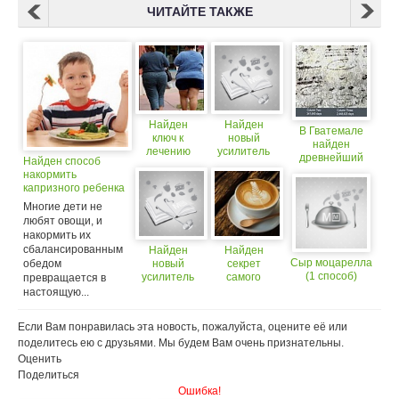
ЧИТАЙТЕ ТАКЖЕ
Найден
Найден
В Гватемале
ключ к
новый
найден
лечению
усилитель
древнейший
Найден способ
ожирения
вкуса
астрономический
накормить
календарь майя
капризного ребенка
овощами
Многие дети не
любят овощи, и
накормить их
сбалансированным
Найден
Найден
Сыр моцарелла
обедом
новый
секрет
(1 способ)
усилитель
самого
превращается в
вкуса
вкусного
настоящую...
кофе
Если Вам понравилась эта новость, пожалуйста, оцените её или
поделитесь ею с друзьями. Мы будем Вам очень признательны.
Оценить
Поделиться
Ошибка!