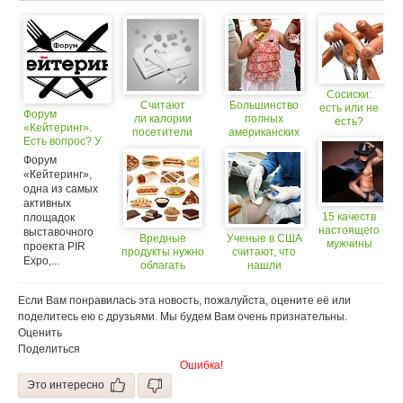
Сосиски:
Считают
Большинство
есть или не
Форум
ли калории
полных
есть?
«Кейтеринг».
посетители
американских
Есть вопрос? У
«Макдоналдса»?
детей считают
нас есть ответ!
свой вес
Форум
нормальным
«Кейтеринг»,
одна из самых
активных
15 качеств
площадок
настоящего
выставочного
Вредные
Ученые в США
мужчины
проекта PIR
продукты нужно
считают, что
Expo,...
облагать
нашли
налогами,
возможность
считают
предсказывать
Если Вам понравилась эта новость, пожалуйста, оцените её или
специалисты
инфаркт
поделитесь ею с друзьями. Мы будем Вам очень признательны.
миокарда на
Оценить
основании
анализа крови
Поделиться
Ошибка!
Это интересно