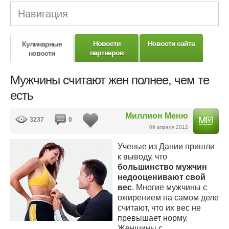
Навигация
Новости
Новости сайта
Кулинарные
партнеров
новости
Мужчины считают жен полнее, чем те
есть
Миллион Меню
3237
0
09 апреля 2012
Ученые из Дании пришли
к выводу, что
большинство мужчин
недооценивают свой
вес
. Многие мужчины с
ожирением на самом деле
считают, что их вес не
превышает норму.
Женщины с