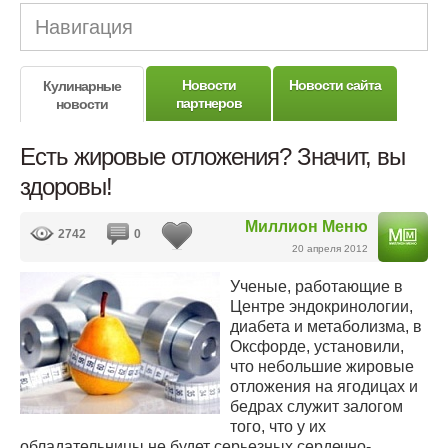
Навигация
Новости
Новости сайта
Кулинарные
партнеров
новости
Есть жировые отложения? Значит, вы
здоровы!
Миллион Меню
2742
0
20 апреля 2012
Ученые, работающие в
Центре эндокринологии,
диабета и метаболизма, в
Оксфорде, установили,
что небольшие жировые
отложения на ягодицах и
бедрах служит залогом
того, что у их
обладательницы не будет серьезных сердечно-