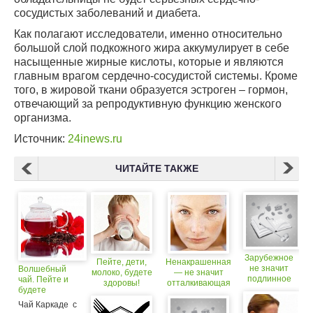
сосудистых заболеваний и диабета.
Как полагают исследователи, именно относительно
большой слой подкожного жира аккумулирует в себе
насыщенные жирные кислоты, которые и являются
главным врагом сердечно-сосудистой системы. Кроме
того, в жировой ткани образуется эстроген – гормон,
отвечающий за репродуктивную функцию женского
организма.
Источник:
24inews.ru
ЧИТАЙТЕ ТАКЖЕ
Зарубежное
Пейте, дети,
Ненакрашенная
не значит
Волшебный
молоко, будете
— не значит
подлинное
чай. Пейте и
здоровы!
отталкивающая
будете
здоровы!
Чай Каркаде с