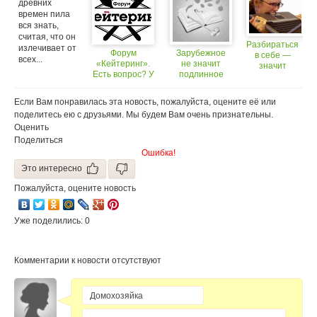
древних
времен пила
вся знать,
считая, что он
Разбираться
излечивает от
Форум
Зарубежное
в себе —
всех...
«Кейтеринг».
не значит
значит
Есть вопрос? У
подлинное
разозлиться
нас есть ответ!
еще больше
Если Вам понравилась эта новость, пожалуйста, оцените её или
поделитесь ею с друзьями. Мы будем Вам очень признательны.
Оценить
Поделиться
Ошибка!
Это интересно
Пожалуйста, оцените новость
Уже поделились: 0
Комментарии к новости отсутствуют