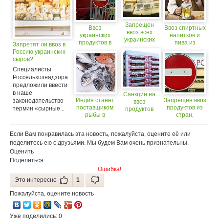
Запрещен
Ввоз
Ввоз спиртных
ввоз всех
украинских
напитков и
украинских
продуктов в
пива из
Запретят ли ввоз в
сыров
Россию могут
Украины
Россию украинских
запретить
приостановлен
сыров?
(18+)
Специалисты
Россельхознадзора
предложили ввести
в наше
Санкции на
Индия станет
Запрещен ввоз
законодательство
ввоз
поставщиком
продуктов из
термин «сырные...
продуктов
рыбы в
стран,
из-за
Россию
объявивших
рубежа
санкции
частично
Если Вам понравилась эта новость, пожалуйста, оцените её или
отменят?
поделитесь ею с друзьями. Мы будем Вам очень признательны.
Оценить
Поделиться
Ошибка!
Это интересно
1
Пожалуйста, оцените новость
Уже поделились: 0